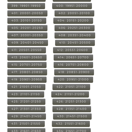
399: 19901-19950
400: 19951-20000
401: 20001-20050
402: 20051-20100
403: 20101-20150
404: 20151-20200
405: 20201-20250
406: 20251-20300
407: 20301-20350
408: 20351-20400
409: 20401-20450
410: 20451-20500
411: 20501-20550
412: 20551-20600
413: 20601-20650
414: 20651-20700
415: 20701-20750
416: 20751-20800
417: 20801-20850
418: 20851-20900
419: 20901-20950
420: 20951-21000
421: 21001-21050
422: 21051-21100
423: 21101-21150
424: 21151-21200
425: 21201-21250
426: 21251-21300
427: 21301-21350
428: 21351-21400
429: 21401-21450
430: 21451-21500
431: 21501-21550
432: 21551-21600
433: 21601-21650
434: 21651-21700