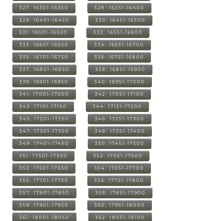
327: 16301-16350
328: 16351-16400
329: 16401-16450
330: 16451-16500
331: 16501-16550
332: 16551-16600
333: 16601-16650
334: 16651-16700
335: 16701-16750
336: 16751-16800
337: 16801-16850
338: 16851-16900
339: 16901-16950
340: 16951-17000
341: 17001-17050
342: 17051-17100
343: 17101-17150
344: 17151-17200
345: 17201-17250
346: 17251-17300
347: 17301-17350
348: 17351-17400
349: 17401-17450
350: 17451-17500
351: 17501-17550
352: 17551-17600
353: 17601-17650
354: 17651-17700
355: 17701-17750
356: 17751-17800
357: 17801-17850
358: 17851-17900
359: 17901-17950
360: 17951-18000
361: 18001-18050
362: 18051-18100