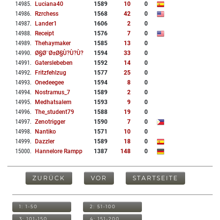
14985
.
Luciana40
1589
10
0
14986
.
Rzrchess
1568
42
0
14987
.
Lander1
1606
2
0
14988
.
Receipt
1576
7
0
14989
.
Thehaymaker
1585
13
0
14990
.
Ø§ø¨ø±ø§ù?ù?ù?
1594
33
0
14991
.
Gaterslebeben
1592
14
0
14992
.
Fritzfehlzug
1577
25
0
14993
.
Onedeegee
1594
8
0
14994
.
Nostramus_7
1589
2
0
14995
.
Medhatsalem
1593
9
0
14996
.
The_student79
1588
19
0
14997
.
Zenotrigger
1590
7
0
14998
.
Nantiko
1571
10
0
14999
.
Dazzler
1589
18
0
15000
.
Hannelore Rampp
1387
148
0
ZURÜCK
VOR
STARTSEITE
1: 1-50
2: 51-100
3: 101-150
4: 151-200