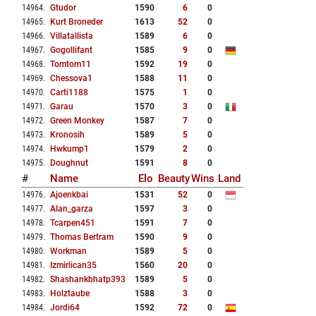
14964
.
Gtudor
1590
6
0
14965
.
Kurt Broneder
1613
52
0
14966
.
Villatallista
1589
6
0
14967
.
Gogollifant
1585
9
0
14968
.
Tomtom11
1592
19
0
14969
.
Chessova1
1588
11
0
14970
.
Carti1188
1575
1
0
14971
.
Garau
1570
3
0
14972
.
Green Monkey
1587
7
0
14973
.
Kronosih
1589
5
0
14974
.
Hwkump1
1579
2
0
14975
.
Doughnut
1591
8
0
#
Name
Elo
Beauty
Wins
Land
14976
.
Ajoenkbai
1531
52
0
14977
.
Alan_garza
1597
3
0
14978
.
Tcarpen451
1591
7
0
14979
.
Thomas Bertram
1590
9
0
14980
.
Workman
1589
5
0
14981
.
Izmirlican35
1560
20
0
14982
.
Shashankbhatp393
1589
5
0
14983
.
Holztaube
1588
3
0
14984
.
Jordi64
1592
72
0