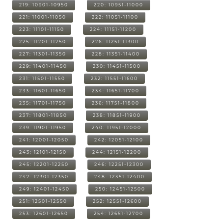
219: 10901-10950
220: 10951-11000
221: 11001-11050
222: 11051-11100
223: 11101-11150
224: 11151-11200
225: 11201-11250
226: 11251-11300
227: 11301-11350
228: 11351-11400
229: 11401-11450
230: 11451-11500
231: 11501-11550
232: 11551-11600
233: 11601-11650
234: 11651-11700
235: 11701-11750
236: 11751-11800
237: 11801-11850
238: 11851-11900
239: 11901-11950
240: 11951-12000
241: 12001-12050
242: 12051-12100
243: 12101-12150
244: 12151-12200
245: 12201-12250
246: 12251-12300
247: 12301-12350
248: 12351-12400
249: 12401-12450
250: 12451-12500
251: 12501-12550
252: 12551-12600
253: 12601-12650
254: 12651-12700