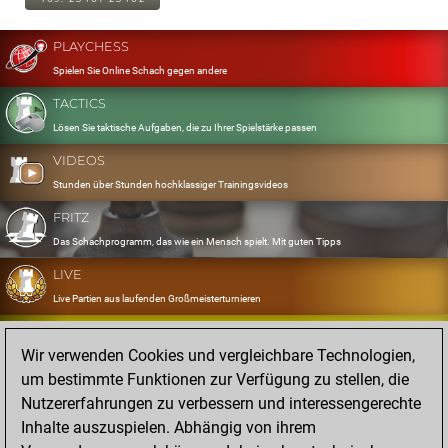
PLAYCHESS
Spielen Sie Online Schach gegen andere
TACTICS
Lösen Sie taktische Aufgaben, die zu Ihrer Spielstärke passen
VIDEOS
Stunden über Stunden hochklassiger Trainingsvideos
FRITZ
Das Schachprogramm, das wie ein Mensch spielt. Mit guten Tipps
LIVE
Live Partien aus laufenden Großmeisterturnieren
OPENINGS
Wir verwenden Cookies und vergleichbare Technologien,
Erfassen und Üben Sie Ihr Eröffnungsrepertoire
um bestimmte Funktionen zur Verfügung zu stellen, die
DATABASE
Nutzererfahrungen zu verbessern und interessengerechte
Acht Millionen starke Partien
Inhalte auszuspielen. Abhängig von ihrem
MYGAMES