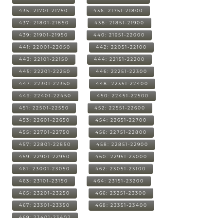
435: 21701-21750
436: 21751-21800
437: 21801-21850
438: 21851-21900
439: 21901-21950
440: 21951-22000
441: 22001-22050
442: 22051-22100
443: 22101-22150
444: 22151-22200
445: 22201-22250
446: 22251-22300
447: 22301-22350
448: 22351-22400
449: 22401-22450
450: 22451-22500
451: 22501-22550
452: 22551-22600
453: 22601-22650
454: 22651-22700
455: 22701-22750
456: 22751-22800
457: 22801-22850
458: 22851-22900
459: 22901-22950
460: 22951-23000
461: 23001-23050
462: 23051-23100
463: 23101-23150
464: 23151-23200
465: 23201-23250
466: 23251-23300
467: 23301-23350
468: 23351-23400
469: 23401-23402