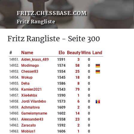
FRITZ.CHESSBASE.COM
Fritz Rangliste
Fritz Rangliste - Seite 300
#
Name
Elo
Beauty
Wins
Land
14951
.
Aiden_kraus_489
1591
3
0
14952
.
Modimago
1574
58
0
14953
.
Chesser83
1554
25
0
14954
.
Wokup
1545
18
0
14955
.
Deha
1586
8
0
14956
.
Kamien2021
1543
79
0
14957
.
Xiie4ehbx
1590
1
0
14958
.
Jordi Vilardebo
1573
6
0
14959
.
Achmatova
1609
2
0
14960
.
Gameismyname
1602
14
0
14961
.
Alexsander43
1558
23
0
14962
.
Zaracato
1592
2
0
14963
.
Mobius1
1606
1
0