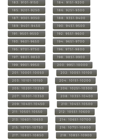
183: 9101-9150
184: 9151-9200
185: 9201-9250
186: 9251-9300
187: 9301-9350
188: 9351-9400
189: 9401-9450
190: 9451-9500
191: 9501-9550
192: 9551-9600
193: 9601-9650
194: 9651-9700
195: 9701-9750
196: 9751-9800
197: 9801-9850
198: 9851-9900
199: 9901-9950
200: 9951-10000
201: 10001-10050
202: 10051-10100
203: 10101-10150
204: 10151-10200
205: 10201-10250
206: 10251-10300
207: 10301-10350
208: 10351-10400
209: 10401-10450
210: 10451-10500
211: 10501-10550
212: 10551-10600
213: 10601-10650
214: 10651-10700
215: 10701-10750
216: 10751-10800
217: 10801-10850
218: 10851-10900