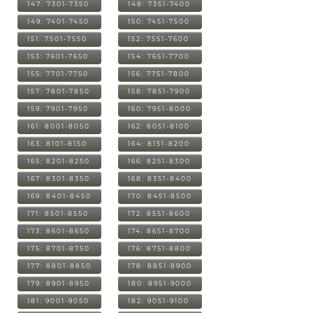
147: 7301-7350
148: 7351-7400
149: 7401-7450
150: 7451-7500
151: 7501-7550
152: 7551-7600
153: 7601-7650
154: 7651-7700
155: 7701-7750
156: 7751-7800
157: 7801-7850
158: 7851-7900
159: 7901-7950
160: 7951-8000
161: 8001-8050
162: 8051-8100
163: 8101-8150
164: 8151-8200
165: 8201-8250
166: 8251-8300
167: 8301-8350
168: 8351-8400
169: 8401-8450
170: 8451-8500
171: 8501-8550
172: 8551-8600
173: 8601-8650
174: 8651-8700
175: 8701-8750
176: 8751-8800
177: 8801-8850
178: 8851-8900
179: 8901-8950
180: 8951-9000
181: 9001-9050
182: 9051-9100