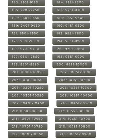
183: 9101-9150
184: 9151-9200
185: 9201-9250
186: 9251-9300
187: 9301-9350
188: 9351-9400
189: 9401-9450
190: 9451-9500
191: 9501-9550
192: 9551-9600
193: 9601-9650
194: 9651-9700
195: 9701-9750
196: 9751-9800
197: 9801-9850
198: 9851-9900
199: 9901-9950
200: 9951-10000
201: 10001-10050
202: 10051-10100
203: 10101-10150
204: 10151-10200
205: 10201-10250
206: 10251-10300
207: 10301-10350
208: 10351-10400
209: 10401-10450
210: 10451-10500
211: 10501-10550
212: 10551-10600
213: 10601-10650
214: 10651-10700
215: 10701-10750
216: 10751-10800
217: 10801-10850
218: 10851-10900