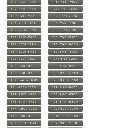
147: 7301-7350
148: 7351-7400
149: 7401-7450
150: 7451-7500
151: 7501-7550
152: 7551-7600
153: 7601-7650
154: 7651-7700
155: 7701-7750
156: 7751-7800
157: 7801-7850
158: 7851-7900
159: 7901-7950
160: 7951-8000
161: 8001-8050
162: 8051-8100
163: 8101-8150
164: 8151-8200
165: 8201-8250
166: 8251-8300
167: 8301-8350
168: 8351-8400
169: 8401-8450
170: 8451-8500
171: 8501-8550
172: 8551-8600
173: 8601-8650
174: 8651-8700
175: 8701-8750
176: 8751-8800
177: 8801-8850
178: 8851-8900
179: 8901-8950
180: 8951-9000
181: 9001-9050
182: 9051-9100