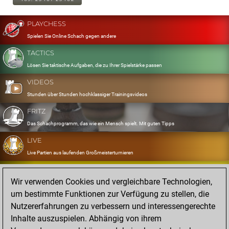
PLAYCHESS
Spielen Sie Online Schach gegen andere
TACTICS
Lösen Sie taktische Aufgaben, die zu Ihrer Spielstärke passen
VIDEOS
Stunden über Stunden hochklassiger Trainingsvideos
FRITZ
Das Schachprogramm, das wie ein Mensch spielt. Mit guten Tipps
LIVE
Live Partien aus laufenden Großmeisterturnieren
OPENINGS
Wir verwenden Cookies und vergleichbare Technologien,
Erfassen und Üben Sie Ihr Eröffnungsrepertoire
um bestimmte Funktionen zur Verfügung zu stellen, die
DATABASE
Nutzererfahrungen zu verbessern und interessengerechte
Acht Millionen starke Partien
Inhalte auszuspielen. Abhängig von ihrem
MYGAMES