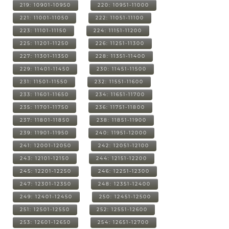
219: 10901-10950
220: 10951-11000
221: 11001-11050
222: 11051-11100
223: 11101-11150
224: 11151-11200
225: 11201-11250
226: 11251-11300
227: 11301-11350
228: 11351-11400
229: 11401-11450
230: 11451-11500
231: 11501-11550
232: 11551-11600
233: 11601-11650
234: 11651-11700
235: 11701-11750
236: 11751-11800
237: 11801-11850
238: 11851-11900
239: 11901-11950
240: 11951-12000
241: 12001-12050
242: 12051-12100
243: 12101-12150
244: 12151-12200
245: 12201-12250
246: 12251-12300
247: 12301-12350
248: 12351-12400
249: 12401-12450
250: 12451-12500
251: 12501-12550
252: 12551-12600
253: 12601-12650
254: 12651-12700