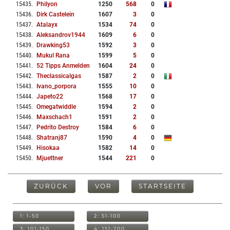
15435
.
Philyon
1250
568
0
15436
.
Dirk Castelein
1607
3
0
15437
.
Atalayx
1534
74
0
15438
.
Aleksandrov1944
1609
6
0
15439
.
Drawking53
1592
3
0
15440
.
Mukul Rana
1599
5
0
15441
.
52 Tipps Anmelden
1604
24
0
15442
.
Theclassicalgas
1587
2
0
15443
.
Ivano_porpora
1555
10
0
15444
.
Japeto22
1568
17
0
15445
.
Omegatwiddle
1594
2
0
15446
.
Maxschach1
1591
2
0
15447
.
Pedrito Destroy
1584
6
0
15448
.
Shatranj87
1590
4
0
15449
.
Hisokaa
1582
14
0
15450
.
Mjuettner
1544
221
0
ZURÜCK
VOR
STARTSEITE
1: 1-50
2: 51-100
3: 101-150
4: 151-200