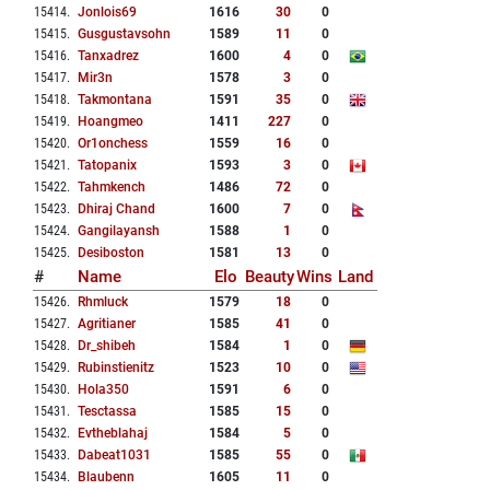
15414
.
Jonlois69
1616
30
0
15415
.
Gusgustavsohn
1589
11
0
15416
.
Tanxadrez
1600
4
0
15417
.
Mir3n
1578
3
0
15418
.
Takmontana
1591
35
0
15419
.
Hoangmeo
1411
227
0
15420
.
Or1onchess
1559
16
0
15421
.
Tatopanix
1593
3
0
15422
.
Tahmkench
1486
72
0
15423
.
Dhiraj Chand
1600
7
0
15424
.
Gangilayansh
1588
1
0
15425
.
Desiboston
1581
13
0
#
Name
Elo
Beauty
Wins
Land
15426
.
Rhmluck
1579
18
0
15427
.
Agritianer
1585
41
0
15428
.
Dr_shibeh
1584
1
0
15429
.
Rubinstienitz
1523
10
0
15430
.
Hola350
1591
6
0
15431
.
Tesctassa
1585
15
0
15432
.
Evtheblahaj
1584
5
0
15433
.
Dabeat1031
1585
55
0
15434
.
Blaubenn
1605
11
0