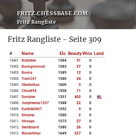
FRITZ.CHESSBASE.COM
Fritz Rangliste
Fritz Rangliste - Seite 309
#
Name
Elo
Beauty
Wins
Land
15401
.
Bobbiker
1584
31
0
15402
.
Buongiornoxd
1583
27
0
15403
.
Boona
1589
12
0
15404
.
Train247
1580
24
0
15405
.
Oberlorbas
1600
3
0
15406
.
Citos894
1558
11
0
15407
.
Dontyler
1351
402
0
15408
.
Junjimenez1207
1588
22
0
15409
.
Karthik0007
1592
9
0
15410
.
Sinisme
1580
2
0
15411
.
Hhoags
1573
27
0
15412
.
Semibland
1580
26
0
15413
.
Rizoevtimur
1649
227
0