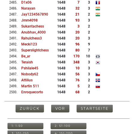
2485
.
D1x06
1648
7
3
2486
.
Narayan
1648
32
3
2487
.
Jay1234567890
1648
21
2
2488
.
Jmm4098
1648
93
3
2489
.
Sukantachess
1648
3
2
2490
.
Anubhav_4000
1648
20
2
2491
.
Rahulchess3
1648
20
3
2492
.
Mecki123
1648
96
9
2493
.
Superslightchess
1648
80
7
2494
.
Be_ar
1648
170
10
2495
.
Teraish
1648
348
3
2496
.
Pshilale45
1648
10
3
2497
.
Nobody62
1648
56
3
2498
.
Attilius
1648
76
2
2499
.
Martin 511
1648
5
2
2500
.
Enroquecorto
1648
68
2
ZURÜCK
VOR
STARTSEITE
1: 1-50
2: 51-100
3: 101-150
4: 151-200