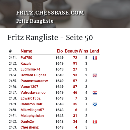
FRITZ.CHESSBASE.COM
Fritz Rangliste
Fritz Rangliste - Seite 50
#
Name
Elo
Beauty
Wins
Land
2451
.
Pat750
1649
72
5
2452
.
Kazule
1649
91
3
2453
.
Ludmilka-74
1649
27
3
2454
.
Howard Hughes
1649
93
2
2455
.
Parameswaranvv
1649
57
3
2456
.
Varun1307
1649
87
3
2457
.
Vatroslavsango
1649
46
4
2458
.
Edward1952
1648
7
2
2459
.
Cameron Carr
1648
35
7
2460
.
Mikevillages57
1648
6
2
2461
.
Metaphysician
1648
31
2
2462
.
Dante2w
1648
34
4
2463
.
Chessheinz
1648
4
5