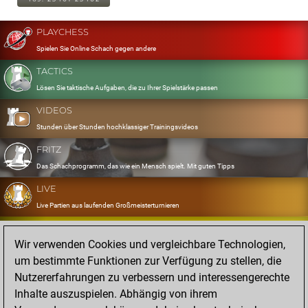
PLAYCHESS
Spielen Sie Online Schach gegen andere
TACTICS
Lösen Sie taktische Aufgaben, die zu Ihrer Spielstärke passen
VIDEOS
Stunden über Stunden hochklassiger Trainingsvideos
FRITZ
Das Schachprogramm, das wie ein Mensch spielt. Mit guten Tipps
LIVE
Live Partien aus laufenden Großmeisterturnieren
OPENINGS
Wir verwenden Cookies und vergleichbare Technologien,
Erfassen und Üben Sie Ihr Eröffnungsrepertoire
um bestimmte Funktionen zur Verfügung zu stellen, die
DATABASE
Nutzererfahrungen zu verbessern und interessengerechte
Acht Millionen starke Partien
Inhalte auszuspielen. Abhängig von ihrem
MYGAMES