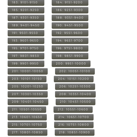
183: 9101-9150
184: 9151-9200
185: 9201-9250
186: 9251-9300
187: 9301-9350
188: 9351-9400
189: 9401-9450
190: 9451-9500
191: 9501-9550
192: 9551-9600
193: 9601-9650
194: 9651-9700
195: 9701-9750
196: 9751-9800
197: 9801-9850
198: 9851-9900
199: 9901-9950
200: 9951-10000
201: 10001-10050
202: 10051-10100
203: 10101-10150
204: 10151-10200
205: 10201-10250
206: 10251-10300
207: 10301-10350
208: 10351-10400
209: 10401-10450
210: 10451-10500
211: 10501-10550
212: 10551-10600
213: 10601-10650
214: 10651-10700
215: 10701-10750
216: 10751-10800
217: 10801-10850
218: 10851-10900