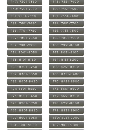
147: 7301-7350
148: 7351-7400
149: 7401-7450
150: 7451-7500
151: 7501-7550
152: 7551-7600
153: 7601-7650
154: 7651-7700
155: 7701-7750
156: 7751-7800
157: 7801-7850
158: 7851-7900
159: 7901-7950
160: 7951-8000
161: 8001-8050
162: 8051-8100
163: 8101-8150
164: 8151-8200
165: 8201-8250
166: 8251-8300
167: 8301-8350
168: 8351-8400
169: 8401-8450
170: 8451-8500
171: 8501-8550
172: 8551-8600
173: 8601-8650
174: 8651-8700
175: 8701-8750
176: 8751-8800
177: 8801-8850
178: 8851-8900
179: 8901-8950
180: 8951-9000
181: 9001-9050
182: 9051-9100