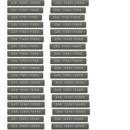
219: 10901-10950
220: 10951-11000
221: 11001-11050
222: 11051-11100
223: 11101-11150
224: 11151-11200
225: 11201-11250
226: 11251-11300
227: 11301-11350
228: 11351-11400
229: 11401-11450
230: 11451-11500
231: 11501-11550
232: 11551-11600
233: 11601-11650
234: 11651-11700
235: 11701-11750
236: 11751-11800
237: 11801-11850
238: 11851-11900
239: 11901-11950
240: 11951-12000
241: 12001-12050
242: 12051-12100
243: 12101-12150
244: 12151-12200
245: 12201-12250
246: 12251-12300
247: 12301-12350
248: 12351-12400
249: 12401-12450
250: 12451-12500
251: 12501-12550
252: 12551-12600
253: 12601-12650
254: 12651-12700