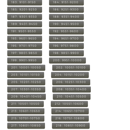
183: 9101-9150
184: 9151-9200
185: 9201-9250
186: 9251-9300
187: 9301-9350
188: 9351-9400
189: 9401-9450
190: 9451-9500
191: 9501-9550
192: 9551-9600
193: 9601-9650
194: 9651-9700
195: 9701-9750
196: 9751-9800
197: 9801-9850
198: 9851-9900
199: 9901-9950
200: 9951-10000
201: 10001-10050
202: 10051-10100
203: 10101-10150
204: 10151-10200
205: 10201-10250
206: 10251-10300
207: 10301-10350
208: 10351-10400
209: 10401-10450
210: 10451-10500
211: 10501-10550
212: 10551-10600
213: 10601-10650
214: 10651-10700
215: 10701-10750
216: 10751-10800
217: 10801-10850
218: 10851-10900