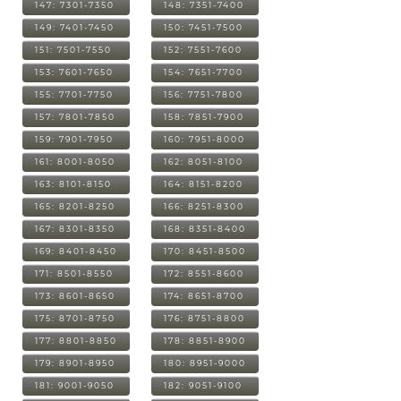
147: 7301-7350
148: 7351-7400
149: 7401-7450
150: 7451-7500
151: 7501-7550
152: 7551-7600
153: 7601-7650
154: 7651-7700
155: 7701-7750
156: 7751-7800
157: 7801-7850
158: 7851-7900
159: 7901-7950
160: 7951-8000
161: 8001-8050
162: 8051-8100
163: 8101-8150
164: 8151-8200
165: 8201-8250
166: 8251-8300
167: 8301-8350
168: 8351-8400
169: 8401-8450
170: 8451-8500
171: 8501-8550
172: 8551-8600
173: 8601-8650
174: 8651-8700
175: 8701-8750
176: 8751-8800
177: 8801-8850
178: 8851-8900
179: 8901-8950
180: 8951-9000
181: 9001-9050
182: 9051-9100