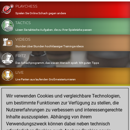
PLAYCHESS
Spielen Sie Online Schach gegen andere
TACTICS
Lösen Sie taktische Aufgaben, die zu Ihrer Spielstärke passen
VIDEOS
Stunden über Stunden hochklassiger Trainingsvideos
FRITZ
Das Schachprogramm, das wie ein Mensch spielt. Mit guten Tipps
LIVE
Live Partien aus laufenden Großmeisterturnieren
OPENINGS
Wir verwenden Cookies und vergleichbare Technologien,
Erfassen und Üben Sie Ihr Eröffnungsrepertoire
um bestimmte Funktionen zur Verfügung zu stellen, die
DATABASE
Nutzererfahrungen zu verbessern und interessengerechte
Acht Millionen starke Partien
Inhalte auszuspielen. Abhängig von ihrem
MYGAMES
Verwendungszweck können dabei neben technisch
Speichern und analysieren Sie eigene Partien in der Cloud