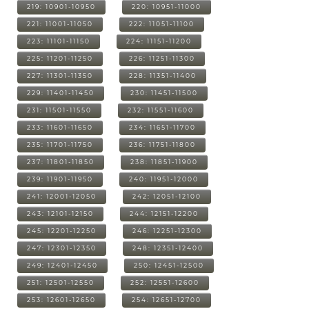
219: 10901-10950
220: 10951-11000
221: 11001-11050
222: 11051-11100
223: 11101-11150
224: 11151-11200
225: 11201-11250
226: 11251-11300
227: 11301-11350
228: 11351-11400
229: 11401-11450
230: 11451-11500
231: 11501-11550
232: 11551-11600
233: 11601-11650
234: 11651-11700
235: 11701-11750
236: 11751-11800
237: 11801-11850
238: 11851-11900
239: 11901-11950
240: 11951-12000
241: 12001-12050
242: 12051-12100
243: 12101-12150
244: 12151-12200
245: 12201-12250
246: 12251-12300
247: 12301-12350
248: 12351-12400
249: 12401-12450
250: 12451-12500
251: 12501-12550
252: 12551-12600
253: 12601-12650
254: 12651-12700