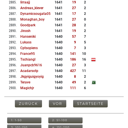
2885
.
Iirraajj
1641
19
2
2886
.
Andreas_klever
1641
27
2
2887
.
Dynamicsougata05
1641
17
2
2888
.
Monaghan_boy
1641
27
0
2889
.
Goodpark
1641
28
2
2890
.
Jinxsh
1641
19
2
2891
.
Hanseniki
1640
57
7
2892
.
Lukass
1640
9
5
2893
.
Cptsopiens
1640
7
3
2894
.
France95
1640
141
10
2895
.
Tschiangl
1640
186
16
2896
.
Juanpcb9616
1640
27
3
2897
.
Acadarsotp
1640
427
11
2898
.
Jkgyiguigyoyig
1640
8
2
2899
.
Terave
1640
49
2
2900
.
Magichjr
1640
111
6
ZURÜCK
VOR
STARTSEITE
1: 1-50
2: 51-100
3: 101-150
4: 151-200