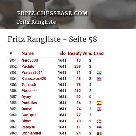
FRITZ.CHESSBASE.COM
Fritz Rangliste
Fritz Rangliste - Seite 58
#
Name
Elo
Beauty
Wins
Land
2851
.
Nero3000
1641
13
2
2852
.
Pachifu
1641
238
2
2853
.
Pratyay2011
1641
31
3
2854
.
Rhinoxeros420
1641
43
2
2855
.
Tomsech
1641
78
4
2856
.
Piecebrkr
1641
210
2
2857
.
Dyury
1641
82
0
2858
.
Pontellas
1641
36
2
2859
.
Oomat
1641
24
2
2860
.
Cac1qu3
1641
77
2
2861
.
Birker
1641
10
2
2862
.
Ratep38
1641
11
2
2863
.
Sfichiandrei
1641
24
2