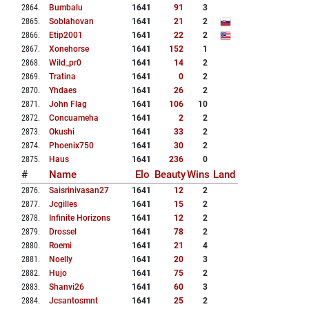
2864
.
Bumbalu
1641
91
3
2865
.
Soblahovan
1641
21
2
2866
.
Etip2001
1641
22
2
2867
.
Xonehorse
1641
152
1
2868
.
Wild_pr0
1641
14
2
2869
.
Tratina
1641
0
2
2870
.
Yhdaes
1641
26
2
2871
.
John Flag
1641
106
10
2872
.
Concuameha
1641
2
2
2873
.
Okushi
1641
33
2
2874
.
Phoenix750
1641
30
2
2875
.
Haus
1641
236
0
#
Name
Elo
Beauty
Wins
Land
2876
.
Saisrinivasan27
1641
12
2
2877
.
Jcgilles
1641
15
2
2878
.
Infinite Horizons
1641
12
2
2879
.
Drossel
1641
78
2
2880
.
Roemi
1641
21
4
2881
.
Noelly
1641
20
3
2882
.
Hujo
1641
75
2
2883
.
Shanvi26
1641
60
3
2884
.
Jcsantosmnt
1641
25
2