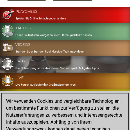
PLAYCHESS
Spielen Sie Online Schach gegen andere
TACTICS
Lösen Sie taktische Aufgaben, die zu Ihrer Spielstärke passen
VIDEOS
Stunden über Stunden hochklassiger Trainingsvideos
FRITZ
Das Schachprogramm, das wie ein Mensch spielt. Mit guten Tipps
LIVE
Live Partien aus laufenden Großmeisterturnieren
OPENINGS
Wir verwenden Cookies und vergleichbare Technologien,
Erfassen und Üben Sie Ihr Eröffnungsrepertoire
um bestimmte Funktionen zur Verfügung zu stellen, die
DATABASE
Nutzererfahrungen zu verbessern und interessengerechte
Acht Millionen starke Partien
Inhalte auszuspielen. Abhängig von ihrem
MYGAMES
Verwendungszweck können dabei neben technisch