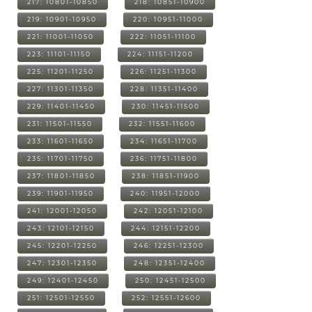
217: 10801-10850
218: 10851-10900
219: 10901-10950
220: 10951-11000
221: 11001-11050
222: 11051-11100
223: 11101-11150
224: 11151-11200
225: 11201-11250
226: 11251-11300
227: 11301-11350
228: 11351-11400
229: 11401-11450
230: 11451-11500
231: 11501-11550
232: 11551-11600
233: 11601-11650
234: 11651-11700
235: 11701-11750
236: 11751-11800
237: 11801-11850
238: 11851-11900
239: 11901-11950
240: 11951-12000
241: 12001-12050
242: 12051-12100
243: 12101-12150
244: 12151-12200
245: 12201-12250
246: 12251-12300
247: 12301-12350
248: 12351-12400
249: 12401-12450
250: 12451-12500
251: 12501-12550
252: 12551-12600