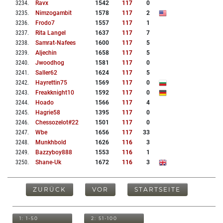
3234
.
Ravx
1542
117
0
3235
.
Nimzogambit
1578
117
2
3236
.
Frodo7
1557
117
1
3237
.
Rita Langel
1637
117
7
3238
.
Samrat-Nafees
1600
117
5
3239
.
Aljechin
1658
117
5
3240
.
Jwoodhog
1581
117
0
3241
.
Saller62
1624
117
5
3242
.
Hayrettin75
1569
117
0
3243
.
Freakknight10
1592
117
0
3244
.
Hoado
1566
117
4
3245
.
Hagrie58
1395
117
0
3246
.
Chessozelot#22
1501
117
0
3247
.
Wbe
1656
117
33
3248
.
Munkhbold
1626
116
3
3249
.
Bazzyboy888
1553
116
1
3250
.
Shane-Uk
1672
116
3
ZURÜCK
VOR
STARTSEITE
1: 1-50
2: 51-100