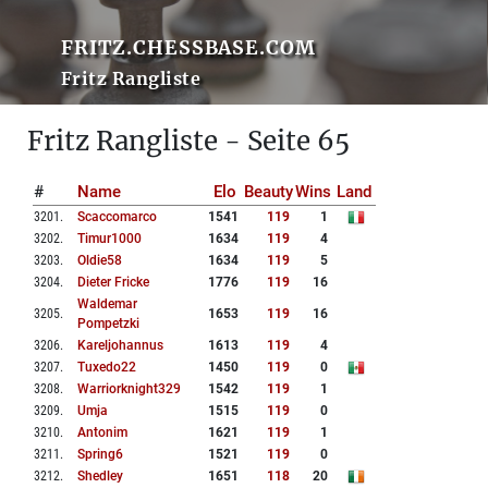
FRITZ.CHESSBASE.COM
Fritz Rangliste
Fritz Rangliste - Seite 65
#
Name
Elo
Beauty
Wins
Land
3201
.
Scaccomarco
1541
119
1
3202
.
Timur1000
1634
119
4
3203
.
Oldie58
1634
119
5
3204
.
Dieter Fricke
1776
119
16
Waldemar
3205
.
1653
119
16
Pompetzki
3206
.
Kareljohannus
1613
119
4
3207
.
Tuxedo22
1450
119
0
3208
.
Warriorknight329
1542
119
1
3209
.
Umja
1515
119
0
3210
.
Antonim
1621
119
1
3211
.
Spring6
1521
119
0
3212
.
Shedley
1651
118
20