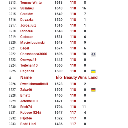
3213
.
Tommy-Winter
1613
118
8
3214
.
Susaneu
1643
118
16
3215
.
Geraldm
1649
118
7
3216
.
Davazkz
1520
118
1
3217
.
Jorge_luiz
1516
118
1
3218
.
Stone66
1648
118
0
3219
.
Cedoran
1531
118
6
3220
.
Maciej Lupinski
1649
118
9
3221
.
Deqel
1674
118
6
3222
.
Chessbasea3000
1696
118
10
3223
.
Oznwpz49
1445
118
0
3224
.
Toitenan10
1560
118
0
3225
.
Paganell
1589
118
0
#
Name
Elo
Beauty
Wins
Land
3226
.
Swedishmouthfull
1523
118
2
3227
.
Zaka46
1505
118
0
3228
.
Bmatt
1460
118
0
3229
.
Jerome010
1421
118
0
3230
.
Erich74
1704
118
11
3231
.
Kobeee_824#
1647
117
4
3232
.
Pejofee
1522
117
0
3233
.
Bedri Hari
1486
117
0