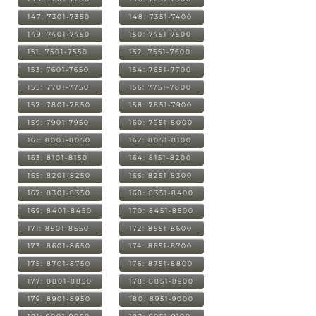
147: 7301-7350
148: 7351-7400
149: 7401-7450
150: 7451-7500
151: 7501-7550
152: 7551-7600
153: 7601-7650
154: 7651-7700
155: 7701-7750
156: 7751-7800
157: 7801-7850
158: 7851-7900
159: 7901-7950
160: 7951-8000
161: 8001-8050
162: 8051-8100
163: 8101-8150
164: 8151-8200
165: 8201-8250
166: 8251-8300
167: 8301-8350
168: 8351-8400
169: 8401-8450
170: 8451-8500
171: 8501-8550
172: 8551-8600
173: 8601-8650
174: 8651-8700
175: 8701-8750
176: 8751-8800
177: 8801-8850
178: 8851-8900
179: 8901-8950
180: 8951-9000