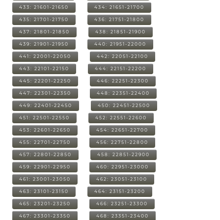
433: 21601-21650
434: 21651-21700
435: 21701-21750
436: 21751-21800
437: 21801-21850
438: 21851-21900
439: 21901-21950
440: 21951-22000
441: 22001-22050
442: 22051-22100
443: 22101-22150
444: 22151-22200
445: 22201-22250
446: 22251-22300
447: 22301-22350
448: 22351-22400
449: 22401-22450
450: 22451-22500
451: 22501-22550
452: 22551-22600
453: 22601-22650
454: 22651-22700
455: 22701-22750
456: 22751-22800
457: 22801-22850
458: 22851-22900
459: 22901-22950
460: 22951-23000
461: 23001-23050
462: 23051-23100
463: 23101-23150
464: 23151-23200
465: 23201-23250
466: 23251-23300
467: 23301-23350
468: 23351-23400