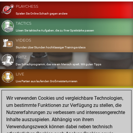
PLAYCHESS
Spielen Sie Online Schach gegen andere
TACTICS
Lösen Sie taktische Aufgaben, die zu Ihrer Spielstärke passen
VIDEOS
Stunden über Stunden hochklassiger Trainingsvideos
FRITZ
Das Schachprogramm, das wie ein Mensch spielt. Mit guten Tipps
LIVE
Live Partien aus laufenden Großmeisterturnieren
OPENINGS
Wir verwenden Cookies und vergleichbare Technologien,
Erfassen und Üben Sie Ihr Eröffnungsrepertoire
um bestimmte Funktionen zur Verfügung zu stellen, die
DATABASE
Nutzererfahrungen zu verbessern und interessengerechte
Acht Millionen starke Partien
Inhalte auszuspielen. Abhängig von ihrem
MYGAMES
Verwendungszweck können dabei neben technisch
Speichern und analysieren Sie eigene Partien in der Cloud