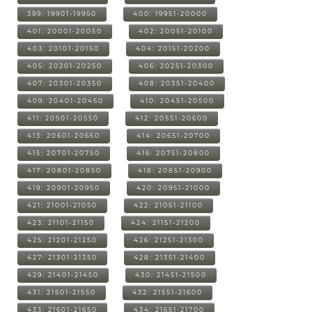
399: 19901-19950
400: 19951-20000
401: 20001-20050
402: 20051-20100
403: 20101-20150
404: 20151-20200
405: 20201-20250
406: 20251-20300
407: 20301-20350
408: 20351-20400
409: 20401-20450
410: 20451-20500
411: 20501-20550
412: 20551-20600
413: 20601-20650
414: 20651-20700
415: 20701-20750
416: 20751-20800
417: 20801-20850
418: 20851-20900
419: 20901-20950
420: 20951-21000
421: 21001-21050
422: 21051-21100
423: 21101-21150
424: 21151-21200
425: 21201-21250
426: 21251-21300
427: 21301-21350
428: 21351-21400
429: 21401-21450
430: 21451-21500
431: 21501-21550
432: 21551-21600
433: 21601-21650
434: 21651-21700