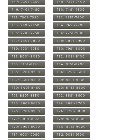
147: 7301-7350
148: 7351-7400
149: 7401-7450
150: 7451-7500
151: 7501-7550
152: 7551-7600
153: 7601-7650
154: 7651-7700
155: 7701-7750
156: 7751-7800
157: 7801-7850
158: 7851-7900
159: 7901-7950
160: 7951-8000
161: 8001-8050
162: 8051-8100
163: 8101-8150
164: 8151-8200
165: 8201-8250
166: 8251-8300
167: 8301-8350
168: 8351-8400
169: 8401-8450
170: 8451-8500
171: 8501-8550
172: 8551-8600
173: 8601-8650
174: 8651-8700
175: 8701-8750
176: 8751-8800
177: 8801-8850
178: 8851-8900
179: 8901-8950
180: 8951-9000
181: 9001-9050
182: 9051-9100