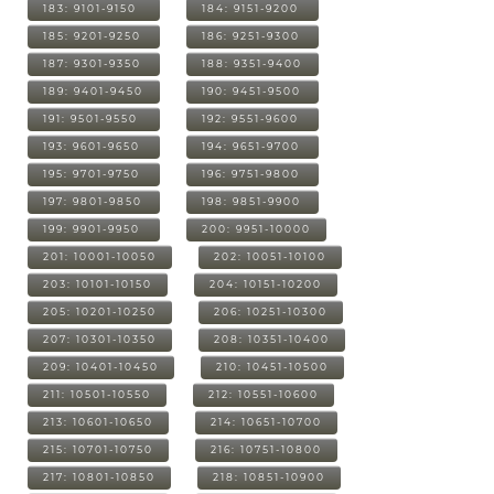
183: 9101-9150
184: 9151-9200
185: 9201-9250
186: 9251-9300
187: 9301-9350
188: 9351-9400
189: 9401-9450
190: 9451-9500
191: 9501-9550
192: 9551-9600
193: 9601-9650
194: 9651-9700
195: 9701-9750
196: 9751-9800
197: 9801-9850
198: 9851-9900
199: 9901-9950
200: 9951-10000
201: 10001-10050
202: 10051-10100
203: 10101-10150
204: 10151-10200
205: 10201-10250
206: 10251-10300
207: 10301-10350
208: 10351-10400
209: 10401-10450
210: 10451-10500
211: 10501-10550
212: 10551-10600
213: 10601-10650
214: 10651-10700
215: 10701-10750
216: 10751-10800
217: 10801-10850
218: 10851-10900