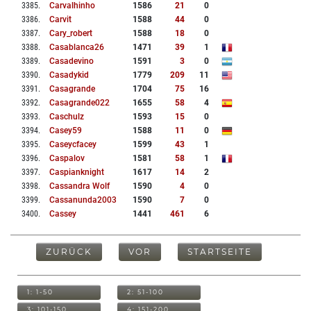
3385
.
Carvalhinho
1586
21
0
3386
.
Carvit
1588
44
0
3387
.
Cary_robert
1588
18
0
3388
.
Casablanca26
1471
39
1
3389
.
Casadevino
1591
3
0
3390
.
Casadykid
1779
209
11
3391
.
Casagrande
1704
75
16
3392
.
Casagrande022
1655
58
4
3393
.
Caschulz
1593
15
0
3394
.
Casey59
1588
11
0
3395
.
Caseycfacey
1599
43
1
3396
.
Caspalov
1581
58
1
3397
.
Caspianknight
1617
14
2
3398
.
Cassandra Wolf
1590
4
0
3399
.
Cassanunda2003
1590
7
0
3400
.
Cassey
1441
461
6
ZURÜCK
VOR
STARTSEITE
1: 1-50
2: 51-100
3: 101-150
4: 151-200