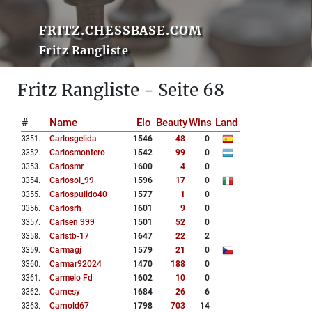
FRITZ.CHESSBASE.COM
Fritz Rangliste
Fritz Rangliste - Seite 68
#
Name
Elo
Beauty
Wins
Land
3351
.
Carlosgelida
1546
48
0
3352
.
Carlosmontero
1542
99
0
3353
.
Carlosmr
1600
4
0
3354
.
Carlosol_99
1596
17
0
3355
.
Carlospulido40
1577
1
0
3356
.
Carlosrh
1601
9
0
3357
.
Carlsen 999
1501
52
0
3358
.
Carlstb-17
1647
22
2
3359
.
Carmagj
1579
21
0
3360
.
Carmar92024
1470
188
0
3361
.
Carmelo Fd
1602
10
0
3362
.
Carnesy
1684
26
6
3363
.
Carnold67
1798
703
14