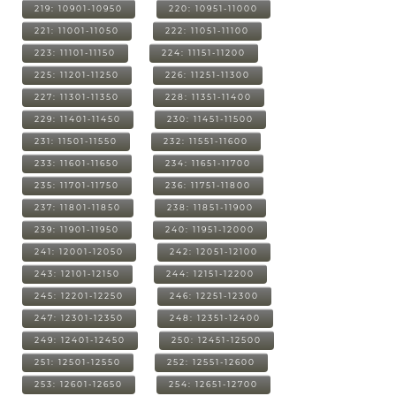
219: 10901-10950
220: 10951-11000
221: 11001-11050
222: 11051-11100
223: 11101-11150
224: 11151-11200
225: 11201-11250
226: 11251-11300
227: 11301-11350
228: 11351-11400
229: 11401-11450
230: 11451-11500
231: 11501-11550
232: 11551-11600
233: 11601-11650
234: 11651-11700
235: 11701-11750
236: 11751-11800
237: 11801-11850
238: 11851-11900
239: 11901-11950
240: 11951-12000
241: 12001-12050
242: 12051-12100
243: 12101-12150
244: 12151-12200
245: 12201-12250
246: 12251-12300
247: 12301-12350
248: 12351-12400
249: 12401-12450
250: 12451-12500
251: 12501-12550
252: 12551-12600
253: 12601-12650
254: 12651-12700