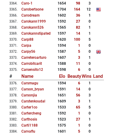
3364
.
Caro-1
1654
98
3
3365
.
Carobertsone
1704
164
12
3366
.
Carodream
1602
36
1
3367
.
Carokann1999
1592
27
0
3368
.
Carokann526
1565
82
1
3369
.
Carokannstipated
1597
14
1
3370
.
Carp88
1620
100
5
3371
.
Carpa
1594
1
0
3372
.
Carpy56
1587
5
0
3373
.
Carreteroarturo
1607
3
1
3374
.
Carrobitcarit
1588
11
0
3375
.
Carsensito12
1598
6
0
#
Name
Elo
Beauty
Wins
Land
3376
.
Carsmagu
1594
6
1
3377
.
Carson_bryan
1591
14
0
3378
.
Carsonjia
1651
56
3
3379
.
Carstenkoudal
1609
3
1
3380
.
Carter1co
1533
65
5
3381
.
Cartercheng
1592
1
0
3382
.
Carthosis
1523
27
1
3383
.
Carti1188
1575
1
0
3384
.
Carvaflu
1601
5
0