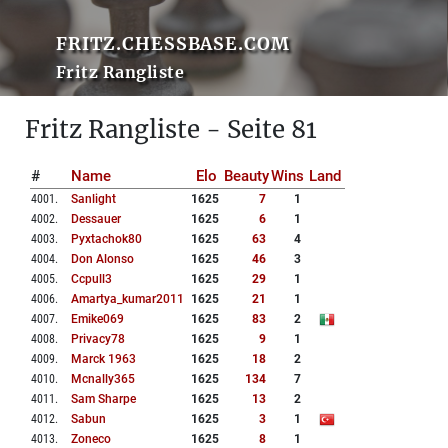
FRITZ.CHESSBASE.COM
Fritz Rangliste
Fritz Rangliste - Seite 81
#
Name
Elo
Beauty
Wins
Land
4001
.
Sanlight
1625
7
1
4002
.
Dessauer
1625
6
1
4003
.
Pyxtachok80
1625
63
4
4004
.
Don Alonso
1625
46
3
4005
.
Ccpull3
1625
29
1
4006
.
Amartya_kumar2011
1625
21
1
4007
.
Emike069
1625
83
2
4008
.
Privacy78
1625
9
1
4009
.
Marck 1963
1625
18
2
4010
.
Mcnally365
1625
134
7
4011
.
Sam Sharpe
1625
13
2
4012
.
Sabun
1625
3
1
4013
.
Zoneco
1625
8
1