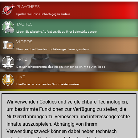
PLAYCHESS
Spielen Sie Online Schach gegen andere
TACTICS
Lösen Sie taktische Aufgaben, die zu Ihrer Spielstärke passen
VIDEOS
Stunden über Stunden hochklassiger Trainingsvideos
FRITZ
Das Schachprogramm, das wie ein Mensch spielt. Mit guten Tipps
LIVE
Live Partien aus laufenden Großmeisterturnieren
OPENINGS
Wir verwenden Cookies und vergleichbare Technologien,
Erfassen und Üben Sie Ihr Eröffnungsrepertoire
um bestimmte Funktionen zur Verfügung zu stellen, die
DATABASE
Nutzererfahrungen zu verbessern und interessengerechte
Acht Millionen starke Partien
Inhalte auszuspielen. Abhängig von ihrem
MYGAMES
Verwendungszweck können dabei neben technisch
Speichern und analysieren Sie eigene Partien in der Cloud