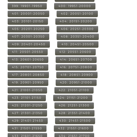
399: 19901-19950
400: 19951-20000
401: 20001-20050
402: 20051-20100
403: 20101-20150
404: 20151-20200
405: 20201-20250
406: 20251-20300
407: 20301-20350
408: 20351-20400
409: 20401-20450
410: 20451-20500
411: 20501-20550
412: 20551-20600
413: 20601-20650
414: 20651-20700
415: 20701-20750
416: 20751-20800
417: 20801-20850
418: 20851-20900
419: 20901-20950
420: 20951-21000
421: 21001-21050
422: 21051-21100
423: 21101-21150
424: 21151-21200
425: 21201-21250
426: 21251-21300
427: 21301-21350
428: 21351-21400
429: 21401-21450
430: 21451-21500
431: 21501-21550
432: 21551-21600
433: 21601-21650
434: 21651-21700