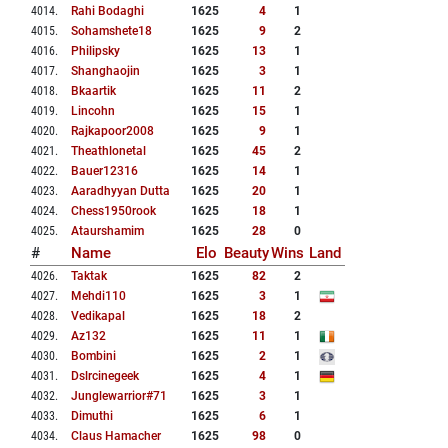
4014
.
Rahi Bodaghi
1625
4
1
4015
.
Sohamshete18
1625
9
2
4016
.
Philipsky
1625
13
1
4017
.
Shanghaojin
1625
3
1
4018
.
Bkaartik
1625
11
2
4019
.
Lincohn
1625
15
1
4020
.
Rajkapoor2008
1625
9
1
4021
.
Theathlonetal
1625
45
2
4022
.
Bauer12316
1625
14
1
4023
.
Aaradhyyan Dutta
1625
20
1
4024
.
Chess1950rook
1625
18
1
4025
.
Ataurshamim
1625
28
0
#
Name
Elo
Beauty
Wins
Land
4026
.
Taktak
1625
82
2
4027
.
Mehdi110
1625
3
1
4028
.
Vedikapal
1625
18
2
4029
.
Az132
1625
11
1
4030
.
Bombini
1625
2
1
4031
.
Dslrcinegeek
1625
4
1
4032
.
Junglewarrior#71
1625
3
1
4033
.
Dimuthi
1625
6
1
4034
.
Claus Hamacher
1625
98
0