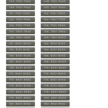
147: 7301-7350
148: 7351-7400
149: 7401-7450
150: 7451-7500
151: 7501-7550
152: 7551-7600
153: 7601-7650
154: 7651-7700
155: 7701-7750
156: 7751-7800
157: 7801-7850
158: 7851-7900
159: 7901-7950
160: 7951-8000
161: 8001-8050
162: 8051-8100
163: 8101-8150
164: 8151-8200
165: 8201-8250
166: 8251-8300
167: 8301-8350
168: 8351-8400
169: 8401-8450
170: 8451-8500
171: 8501-8550
172: 8551-8600
173: 8601-8650
174: 8651-8700
175: 8701-8750
176: 8751-8800
177: 8801-8850
178: 8851-8900
179: 8901-8950
180: 8951-9000
181: 9001-9050
182: 9051-9100