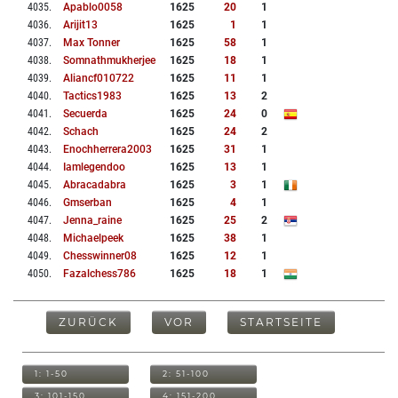
4035
.
Apablo0058
1625
20
1
4036
.
Arijit13
1625
1
1
4037
.
Max Tonner
1625
58
1
4038
.
Somnathmukherjee
1625
18
1
4039
.
Aliancf010722
1625
11
1
4040
.
Tactics1983
1625
13
2
4041
.
Secuerda
1625
24
0
4042
.
Schach
1625
24
2
4043
.
Enochherrera2003
1625
31
1
4044
.
Iamlegendoo
1625
13
1
4045
.
Abracadabra
1625
3
1
4046
.
Gmserban
1625
4
1
4047
.
Jenna_raine
1625
25
2
4048
.
Michaelpeek
1625
38
1
4049
.
Chesswinner08
1625
12
1
4050
.
Fazalchess786
1625
18
1
ZURÜCK
VOR
STARTSEITE
1: 1-50
2: 51-100
3: 101-150
4: 151-200