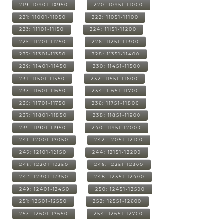
219: 10901-10950
220: 10951-11000
221: 11001-11050
222: 11051-11100
223: 11101-11150
224: 11151-11200
225: 11201-11250
226: 11251-11300
227: 11301-11350
228: 11351-11400
229: 11401-11450
230: 11451-11500
231: 11501-11550
232: 11551-11600
233: 11601-11650
234: 11651-11700
235: 11701-11750
236: 11751-11800
237: 11801-11850
238: 11851-11900
239: 11901-11950
240: 11951-12000
241: 12001-12050
242: 12051-12100
243: 12101-12150
244: 12151-12200
245: 12201-12250
246: 12251-12300
247: 12301-12350
248: 12351-12400
249: 12401-12450
250: 12451-12500
251: 12501-12550
252: 12551-12600
253: 12601-12650
254: 12651-12700