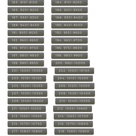
183: 9101-9150
184: 9151-9200
185: 9201-9250
186: 9251-9300
187: 9301-9350
188: 9351-9400
189: 9401-9450
190: 9451-9500
191: 9501-9550
192: 9551-9600
193: 9601-9650
194: 9651-9700
195: 9701-9750
196: 9751-9800
197: 9801-9850
198: 9851-9900
199: 9901-9950
200: 9951-10000
201: 10001-10050
202: 10051-10100
203: 10101-10150
204: 10151-10200
205: 10201-10250
206: 10251-10300
207: 10301-10350
208: 10351-10400
209: 10401-10450
210: 10451-10500
211: 10501-10550
212: 10551-10600
213: 10601-10650
214: 10651-10700
215: 10701-10750
216: 10751-10800
217: 10801-10850
218: 10851-10900