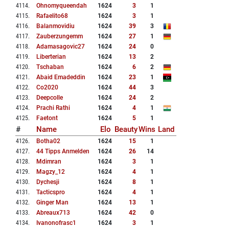
4114
.
Ohnomyqueendah
1624
3
1
4115
.
Rafaelito68
1624
3
1
4116
.
Balanmovidiu
1624
39
3
4117
.
Zauberzungemm
1624
27
1
4118
.
Adamasagovic27
1624
24
0
4119
.
Liberterian
1624
13
2
4120
.
Tschaban
1624
6
2
4121
.
Abaid Emadeddin
1624
23
1
4122
.
Co2020
1624
44
3
4123
.
Deepcolle
1624
24
2
4124
.
Prachi Rathi
1624
4
1
4125
.
Faetont
1624
5
1
#
Name
Elo
Beauty
Wins
Land
4126
.
Botha02
1624
15
1
4127
.
44 Tipps Anmelden
1624
26
14
4128
.
Mdimran
1624
3
1
4129
.
Magzy_12
1624
4
1
4130
.
Dychesji
1624
8
1
4131
.
Tacticspro
1624
4
1
4132
.
Ginger Man
1624
13
1
4133
.
Abreaux713
1624
42
0
4134
.
Ivanonofrasc1
1624
3
1