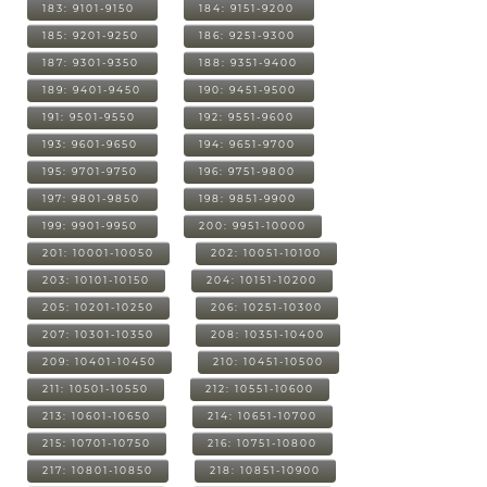
183: 9101-9150
184: 9151-9200
185: 9201-9250
186: 9251-9300
187: 9301-9350
188: 9351-9400
189: 9401-9450
190: 9451-9500
191: 9501-9550
192: 9551-9600
193: 9601-9650
194: 9651-9700
195: 9701-9750
196: 9751-9800
197: 9801-9850
198: 9851-9900
199: 9901-9950
200: 9951-10000
201: 10001-10050
202: 10051-10100
203: 10101-10150
204: 10151-10200
205: 10201-10250
206: 10251-10300
207: 10301-10350
208: 10351-10400
209: 10401-10450
210: 10451-10500
211: 10501-10550
212: 10551-10600
213: 10601-10650
214: 10651-10700
215: 10701-10750
216: 10751-10800
217: 10801-10850
218: 10851-10900