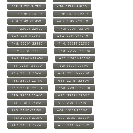
435: 21701-21750
436: 21751-21800
437: 21801-21850
438: 21851-21900
439: 21901-21950
440: 21951-22000
441: 22001-22050
442: 22051-22100
443: 22101-22150
444: 22151-22200
445: 22201-22250
446: 22251-22300
447: 22301-22350
448: 22351-22400
449: 22401-22450
450: 22451-22500
451: 22501-22550
452: 22551-22600
453: 22601-22650
454: 22651-22700
455: 22701-22750
456: 22751-22800
457: 22801-22850
458: 22851-22900
459: 22901-22950
460: 22951-23000
461: 23001-23050
462: 23051-23100
463: 23101-23150
464: 23151-23200
465: 23201-23250
466: 23251-23300
467: 23301-23350
468: 23351-23387