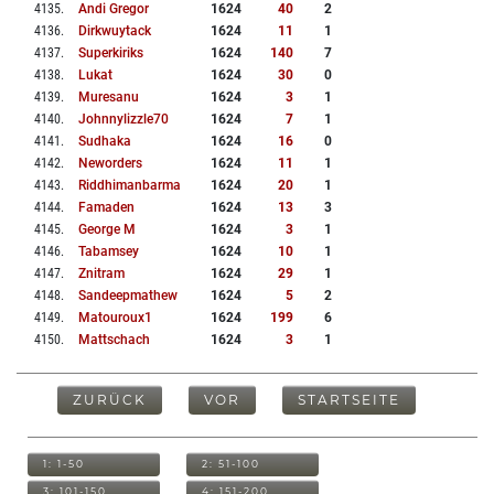
4135
.
Andi Gregor
1624
40
2
4136
.
Dirkwuytack
1624
11
1
4137
.
Superkiriks
1624
140
7
4138
.
Lukat
1624
30
0
4139
.
Muresanu
1624
3
1
4140
.
Johnnylizzle70
1624
7
1
4141
.
Sudhaka
1624
16
0
4142
.
Neworders
1624
11
1
4143
.
Riddhimanbarma
1624
20
1
4144
.
Famaden
1624
13
3
4145
.
George M
1624
3
1
4146
.
Tabamsey
1624
10
1
4147
.
Znitram
1624
29
1
4148
.
Sandeepmathew
1624
5
2
4149
.
Matouroux1
1624
199
6
4150
.
Mattschach
1624
3
1
ZURÜCK
VOR
STARTSEITE
1: 1-50
2: 51-100
3: 101-150
4: 151-200