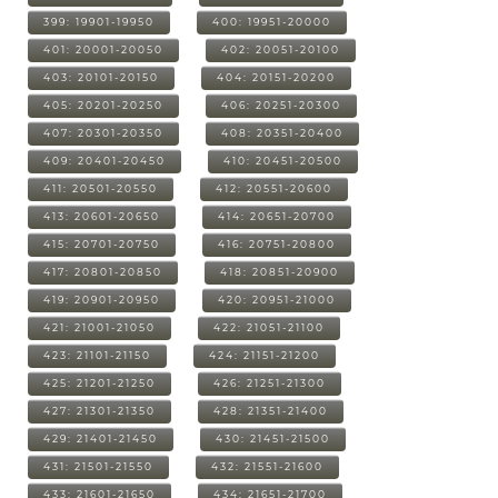
399: 19901-19950
400: 19951-20000
401: 20001-20050
402: 20051-20100
403: 20101-20150
404: 20151-20200
405: 20201-20250
406: 20251-20300
407: 20301-20350
408: 20351-20400
409: 20401-20450
410: 20451-20500
411: 20501-20550
412: 20551-20600
413: 20601-20650
414: 20651-20700
415: 20701-20750
416: 20751-20800
417: 20801-20850
418: 20851-20900
419: 20901-20950
420: 20951-21000
421: 21001-21050
422: 21051-21100
423: 21101-21150
424: 21151-21200
425: 21201-21250
426: 21251-21300
427: 21301-21350
428: 21351-21400
429: 21401-21450
430: 21451-21500
431: 21501-21550
432: 21551-21600
433: 21601-21650
434: 21651-21700