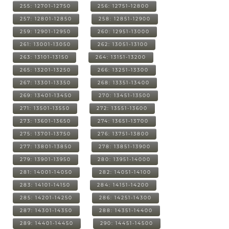
255: 12701-12750
256: 12751-12800
257: 12801-12850
258: 12851-12900
259: 12901-12950
260: 12951-13000
261: 13001-13050
262: 13051-13100
263: 13101-13150
264: 13151-13200
265: 13201-13250
266: 13251-13300
267: 13301-13350
268: 13351-13400
269: 13401-13450
270: 13451-13500
271: 13501-13550
272: 13551-13600
273: 13601-13650
274: 13651-13700
275: 13701-13750
276: 13751-13800
277: 13801-13850
278: 13851-13900
279: 13901-13950
280: 13951-14000
281: 14001-14050
282: 14051-14100
283: 14101-14150
284: 14151-14200
285: 14201-14250
286: 14251-14300
287: 14301-14350
288: 14351-14400
289: 14401-14450
290: 14451-14500