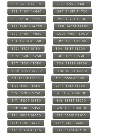
291: 14501-14550
292: 14551-14600
293: 14601-14650
294: 14651-14700
295: 14701-14750
296: 14751-14800
297: 14801-14850
298: 14851-14900
299: 14901-14950
300: 14951-15000
301: 15001-15050
302: 15051-15100
303: 15101-15150
304: 15151-15200
305: 15201-15250
306: 15251-15300
307: 15301-15350
308: 15351-15400
309: 15401-15450
310: 15451-15500
311: 15501-15550
312: 15551-15600
313: 15601-15650
314: 15651-15700
315: 15701-15750
316: 15751-15800
317: 15801-15850
318: 15851-15900
319: 15901-15950
320: 15951-16000
321: 16001-16050
322: 16051-16100
323: 16101-16150
324: 16151-16200
325: 16201-16250
326: 16251-16300