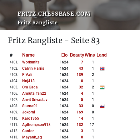
FRITZ.CHESSBASE.COM
Fritz Rangliste
Fritz Rangliste - Seite 83
#
Name
Elo
Beauty
Wins
Land
4101
.
Workunits
1624
7
1
4102
.
Calvin Harris
1624
43
1
4103
.
F-Vali
1624
139
2
4104
.
Nnj413
1624
0
1
4105
.
Om Gada
1624
32
2
4106
.
Amruta_fan22
1624
4
1
4107
.
Anvit Srivastav
1624
5
1
4108
.
Sturna01
1624
33
0
4109
.
Jokorni
1624
169
0
4110
.
Karo1965
1624
14
1
4111
.
Agthompson918
1624
132
17
4112
.
Cantor
1624
3
1
4113
.
Mayank_ag
1624
0
1