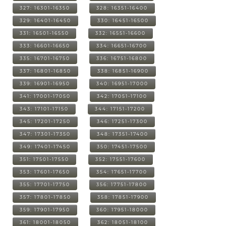
327: 16301-16350
328: 16351-16400
329: 16401-16450
330: 16451-16500
331: 16501-16550
332: 16551-16600
333: 16601-16650
334: 16651-16700
335: 16701-16750
336: 16751-16800
337: 16801-16850
338: 16851-16900
339: 16901-16950
340: 16951-17000
341: 17001-17050
342: 17051-17100
343: 17101-17150
344: 17151-17200
345: 17201-17250
346: 17251-17300
347: 17301-17350
348: 17351-17400
349: 17401-17450
350: 17451-17500
351: 17501-17550
352: 17551-17600
353: 17601-17650
354: 17651-17700
355: 17701-17750
356: 17751-17800
357: 17801-17850
358: 17851-17900
359: 17901-17950
360: 17951-18000
361: 18001-18050
362: 18051-18100