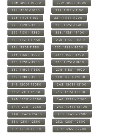
219: 10901-10950
220: 10951-11000
221: 11001-11050
222: 11051-11100
223: 11101-11150
224: 11151-11200
225: 11201-11250
226: 11251-11300
227: 11301-11350
228: 11351-11400
229: 11401-11450
230: 11451-11500
231: 11501-11550
232: 11551-11600
233: 11601-11650
234: 11651-11700
235: 11701-11750
236: 11751-11800
237: 11801-11850
238: 11851-11900
239: 11901-11950
240: 11951-12000
241: 12001-12050
242: 12051-12100
243: 12101-12150
244: 12151-12200
245: 12201-12250
246: 12251-12300
247: 12301-12350
248: 12351-12400
249: 12401-12450
250: 12451-12500
251: 12501-12550
252: 12551-12600
253: 12601-12650
254: 12651-12700