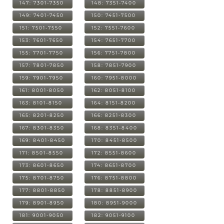
147: 7301-7350
148: 7351-7400
149: 7401-7450
150: 7451-7500
151: 7501-7550
152: 7551-7600
153: 7601-7650
154: 7651-7700
155: 7701-7750
156: 7751-7800
157: 7801-7850
158: 7851-7900
159: 7901-7950
160: 7951-8000
161: 8001-8050
162: 8051-8100
163: 8101-8150
164: 8151-8200
165: 8201-8250
166: 8251-8300
167: 8301-8350
168: 8351-8400
169: 8401-8450
170: 8451-8500
171: 8501-8550
172: 8551-8600
173: 8601-8650
174: 8651-8700
175: 8701-8750
176: 8751-8800
177: 8801-8850
178: 8851-8900
179: 8901-8950
180: 8951-9000
181: 9001-9050
182: 9051-9100