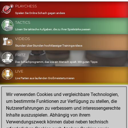
PLAYCHESS
Spielen Sie Online Schach gegen andere
TACTICS
Lösen Sie taktische Aufgaben, die zu Ihrer Spielstärke passen
VIDEOS
Stunden über Stunden hochklassiger Trainingsvideos
FRITZ
Das Schachprogramm, das wie ein Mensch spielt. Mit guten Tipps
LIVE
Live Partien aus laufenden Großmeisterturnieren
OPENINGS
Wir verwenden Cookies und vergleichbare Technologien,
Erfassen und Üben Sie Ihr Eröffnungsrepertoire
um bestimmte Funktionen zur Verfügung zu stellen, die
DATABASE
Nutzererfahrungen zu verbessern und interessengerechte
Acht Millionen starke Partien
Inhalte auszuspielen. Abhängig von ihrem
MYGAMES
Verwendungszweck können dabei neben technisch
Speichern und analysieren Sie eigene Partien in der Cloud