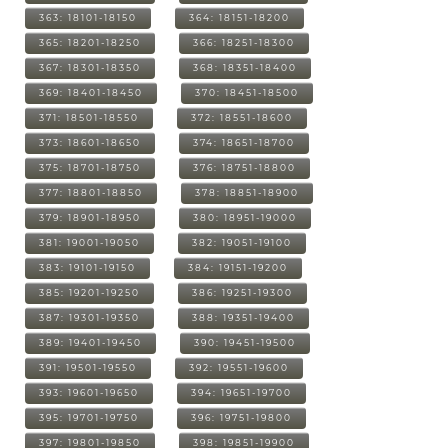
363: 18101-18150
364: 18151-18200
365: 18201-18250
366: 18251-18300
367: 18301-18350
368: 18351-18400
369: 18401-18450
370: 18451-18500
371: 18501-18550
372: 18551-18600
373: 18601-18650
374: 18651-18700
375: 18701-18750
376: 18751-18800
377: 18801-18850
378: 18851-18900
379: 18901-18950
380: 18951-19000
381: 19001-19050
382: 19051-19100
383: 19101-19150
384: 19151-19200
385: 19201-19250
386: 19251-19300
387: 19301-19350
388: 19351-19400
389: 19401-19450
390: 19451-19500
391: 19501-19550
392: 19551-19600
393: 19601-19650
394: 19651-19700
395: 19701-19750
396: 19751-19800
397: 19801-19850
398: 19851-19900