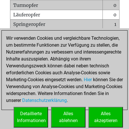
Turmopfer
0
Läuferopfer
0
Springeropfer
1
Bauernopfer
0
Wir verwenden Cookies und vergleichbare Technologien,
Matt auf vollem Brett
0
um bestimmte Funktionen zur Verfügung zu stellen, die
Nutzererfahrungen zu verbessern und interessengerechte
Bauer setzt Matt
0
Inhalte auszuspielen. Abhängig von ihrem
Erstickte Matts
0
Verwendungszweck können dabei neben technisch
Unterverwandlungen
0
erforderlichen Cookies auch Analyse-Cookies sowie
Marketing-Cookies eingesetzt werden.
Hier
können Sie der
Türme auf der siebten
0
Verwendung von Analyse-Cookies und Marketing-Cookies
widersprechen. Weitere Informationen finden Sie in
unserer
Datenschutzerklärung
.
STARTSEITE
Detaillierte
Alles
Alles
Informationen
ablehnen
akzeptieren