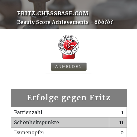
FRITZ.CHESSBASE.COM
Beauty Score Achievements - ððð?ð?
ANMELDEN
Erfolge gegen Fritz
Partienzahl
1
Schönheitspunkte
11
Damenopfer
0