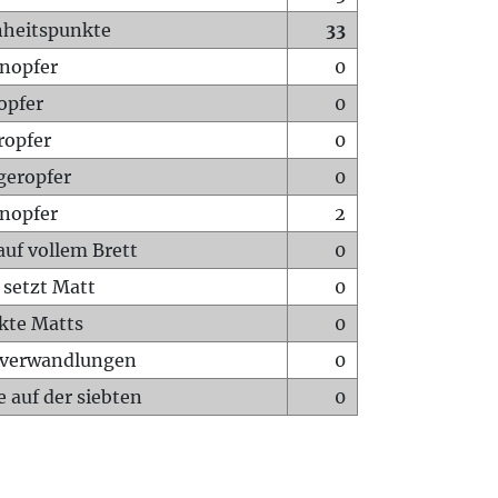
heitspunkte
33
nopfer
0
opfer
0
ropfer
0
geropfer
0
nopfer
2
auf vollem Brett
0
 setzt Matt
0
ckte Matts
0
rverwandlungen
0
 auf der siebten
0