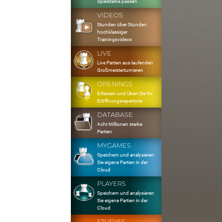
Spielstärke passen
VIDEOS
Stunden über Stunden
hochklassiger
Trainingsvideos
LIVE
Live Partien aus laufenden
Großmeisterturnieren
OPENINGS
Erfassen und Üben Sie Ihr
Eröffnungsrepertoire
DATABASE
Acht Millionen starke
Partien
MYGAMES
Speichern und analysieren
Sie eigene Partien in der
Cloud
PLAYERS
Speichern und analysieren
Sie eigene Partien in der
Cloud
STUDIES