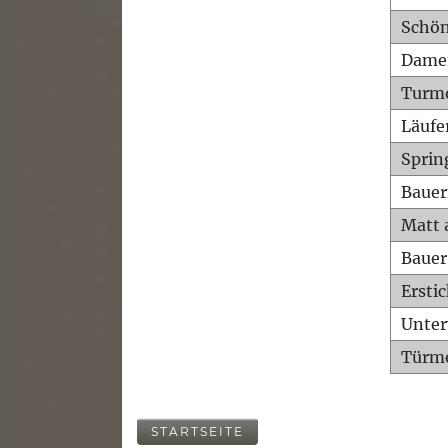
Schön
Dame
Turm
Läufe
Sprin
Bauer
Matt 
Bauer
Ersti
Unte
Türme
STARTSEITE