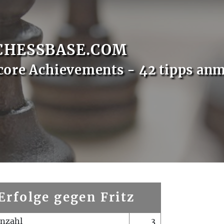
CHESSBASE.COM
core Achievements - 42 tipps an
Erfolge gegen Fritz
enzahl
3