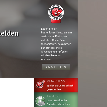
Legen Sie ein
melden
kostenloses Konto an, um
zusätzliche Funktionen
auf allen ChessBase
Webseiten zu bekommen.
Für professionelle
Anwendung empfehlen
wir den Premium
Account.
ANMELDEN
PLAYCHESS
Spielen Sie Online Schach
gegen andere
TACTICS
Lösen Sie taktische
Aufgaben, die zu Ihrer