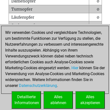
Damenopfer
0
Turmopfer
0
Läuferopfer
0
Springeropfer
0
Wir verwenden Cookies und vergleichbare Technologien,
Bauernopfer
0
um bestimmte Funktionen zur Verfügung zu stellen, die
Matt auf vollem Brett
0
Nutzererfahrungen zu verbessern und interessengerechte
Bauer setzt Matt
0
Inhalte auszuspielen. Abhängig von ihrem
Verwendungszweck können dabei neben technisch
Erstickte Matts
0
erforderlichen Cookies auch Analyse-Cookies sowie
Unterverwandlungen
0
Marketing-Cookies eingesetzt werden.
Hier
können Sie der
Verwendung von Analyse-Cookies und Marketing-Cookies
Türme auf der siebten
0
widersprechen. Weitere Informationen finden Sie in
unserer
Datenschutzerklärung
.
STARTSEITE
Detaillierte
Alles
Alles
Informationen
ablehnen
akzeptieren