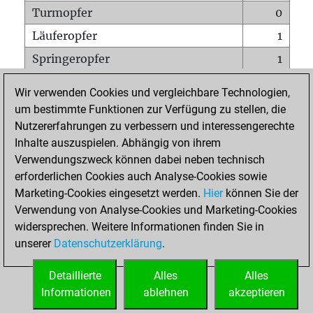
Turmopfer
0
Läuferopfer
1
Springeropfer
1
Bauernopfer
0
Wir verwenden Cookies und vergleichbare Technologien,
Matt auf vollem Brett
0
um bestimmte Funktionen zur Verfügung zu stellen, die
Nutzererfahrungen zu verbessern und interessengerechte
Bauer setzt Matt
0
Inhalte auszuspielen. Abhängig von ihrem
Erstickte Matts
0
Verwendungszweck können dabei neben technisch
Unterverwandlungen
0
erforderlichen Cookies auch Analyse-Cookies sowie
Marketing-Cookies eingesetzt werden.
Hier
können Sie der
Türme auf der siebten
0
Verwendung von Analyse-Cookies und Marketing-Cookies
widersprechen. Weitere Informationen finden Sie in
unserer
Datenschutzerklärung
.
STARTSEITE
Detaillierte
Alles
Alles
Informationen
ablehnen
akzeptieren