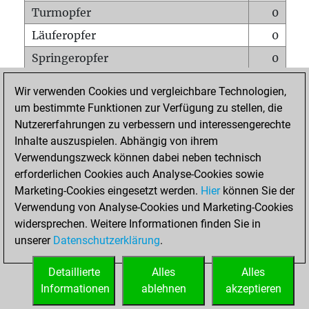
Turmopfer
0
Läuferopfer
0
Springeropfer
0
Bauernopfer
0
Wir verwenden Cookies und vergleichbare Technologien,
Matt auf vollem Brett
0
um bestimmte Funktionen zur Verfügung zu stellen, die
Nutzererfahrungen zu verbessern und interessengerechte
Bauer setzt Matt
0
Inhalte auszuspielen. Abhängig von ihrem
Erstickte Matts
0
Verwendungszweck können dabei neben technisch
Unterverwandlungen
0
erforderlichen Cookies auch Analyse-Cookies sowie
Marketing-Cookies eingesetzt werden.
Hier
können Sie der
Türme auf der siebten
0
Verwendung von Analyse-Cookies und Marketing-Cookies
widersprechen. Weitere Informationen finden Sie in
unserer
Datenschutzerklärung
.
STARTSEITE
Detaillierte
Alles
Alles
Informationen
ablehnen
akzeptieren