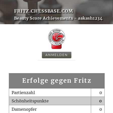
FRITZ.CHESSBASE.COM
Beauty Score Achievements - aakash1234
ANMELDEN
Erfolge gegen Fritz
Partienzahl
0
Schönheitspunkte
0
Damenopfer
0