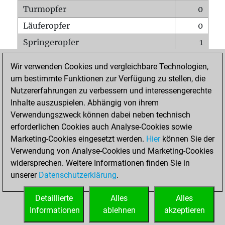
Turmopfer
0
Läuferopfer
0
Springeropfer
1
Bauernopfer
1
Wir verwenden Cookies und vergleichbare Technologien,
Matt auf vollem Brett
0
um bestimmte Funktionen zur Verfügung zu stellen, die
Nutzererfahrungen zu verbessern und interessengerechte
Bauer setzt Matt
0
Inhalte auszuspielen. Abhängig von ihrem
Erstickte Matts
0
Verwendungszweck können dabei neben technisch
Unterverwandlungen
0
erforderlichen Cookies auch Analyse-Cookies sowie
Marketing-Cookies eingesetzt werden.
Hier
können Sie der
Türme auf der siebten
0
Verwendung von Analyse-Cookies und Marketing-Cookies
widersprechen. Weitere Informationen finden Sie in
unserer
Datenschutzerklärung
.
STARTSEITE
Detaillierte
Alles
Alles
Informationen
ablehnen
akzeptieren