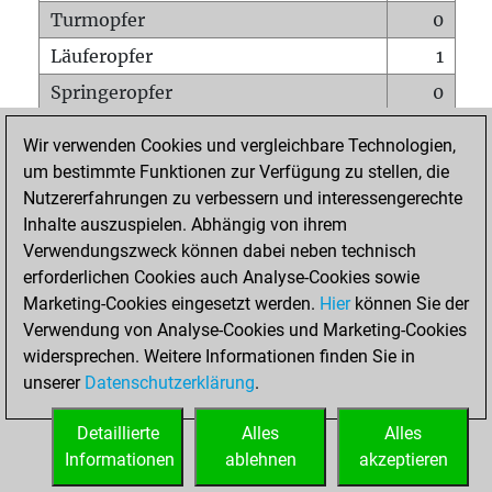
Turmopfer
0
Läuferopfer
1
Springeropfer
0
Bauernopfer
0
Wir verwenden Cookies und vergleichbare Technologien,
Matt auf vollem Brett
0
um bestimmte Funktionen zur Verfügung zu stellen, die
Nutzererfahrungen zu verbessern und interessengerechte
Bauer setzt Matt
0
Inhalte auszuspielen. Abhängig von ihrem
Erstickte Matts
0
Verwendungszweck können dabei neben technisch
Unterverwandlungen
0
erforderlichen Cookies auch Analyse-Cookies sowie
Marketing-Cookies eingesetzt werden.
Hier
können Sie der
Türme auf der siebten
0
Verwendung von Analyse-Cookies und Marketing-Cookies
widersprechen. Weitere Informationen finden Sie in
unserer
Datenschutzerklärung
.
STARTSEITE
Detaillierte
Alles
Alles
Informationen
ablehnen
akzeptieren