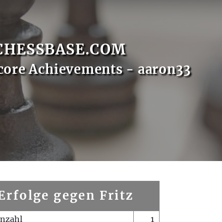
CHESSBASE.COM
core Achievements - aaron33
Erfolge gegen Fritz
enzahl
1