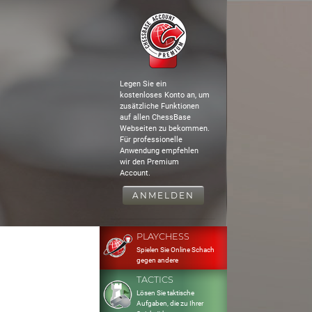
Legen Sie ein
kostenloses Konto an, um
zusätzliche Funktionen
auf allen ChessBase
Webseiten zu bekommen.
Für professionelle
Anwendung empfehlen
wir den Premium
Account.
ANMELDEN
PLAYCHESS
Spielen Sie Online Schach
gegen andere
TACTICS
Lösen Sie taktische
Aufgaben, die zu Ihrer