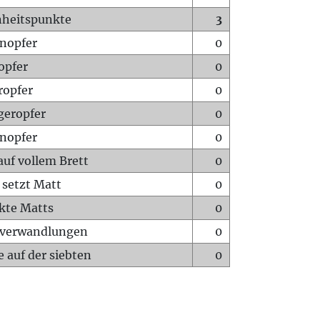
heitspunkte
3
nopfer
0
opfer
0
ropfer
0
geropfer
0
nopfer
0
auf vollem Brett
0
 setzt Matt
0
ckte Matts
0
rverwandlungen
0
 auf der siebten
0