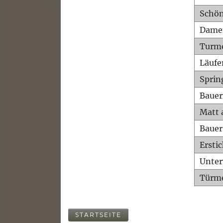
Schön
Dame
Turm
Läufe
Sprin
Bauer
Matt 
Bauer
Ersti
Unte
Türme
STARTSEITE