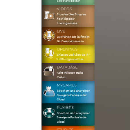
Spielstärke passen
VIDEOS
Stunden über Stunden
hochklassiger
Trainingsvideos
LIVE
Live Partien aus laufenden
Großmeisterturnieren
OPENINGS
Erfassen und Üben Sie Ihr
Eröffnungsrepertoire
DATABASE
Acht Millionen starke
Partien
MYGAMES
Speichern und analysieren
Sie eigene Partien in der
Cloud
PLAYERS
Speichern und analysieren
Sie eigene Partien in der
Cloud
STUDIES