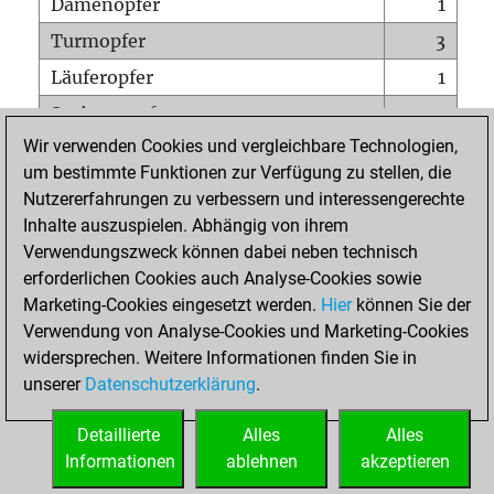
Damenopfer
1
Turmopfer
3
Läuferopfer
1
Springeropfer
1
Wir verwenden Cookies und vergleichbare Technologien,
Bauernopfer
4
um bestimmte Funktionen zur Verfügung zu stellen, die
Matt auf vollem Brett
0
Nutzererfahrungen zu verbessern und interessengerechte
Bauer setzt Matt
0
Inhalte auszuspielen. Abhängig von ihrem
Verwendungszweck können dabei neben technisch
Erstickte Matts
0
erforderlichen Cookies auch Analyse-Cookies sowie
Unterverwandlungen
0
Marketing-Cookies eingesetzt werden.
Hier
können Sie der
Verwendung von Analyse-Cookies und Marketing-Cookies
Türme auf der siebten
0
widersprechen. Weitere Informationen finden Sie in
unserer
Datenschutzerklärung
.
STARTSEITE
Detaillierte
Alles
Alles
Informationen
ablehnen
akzeptieren