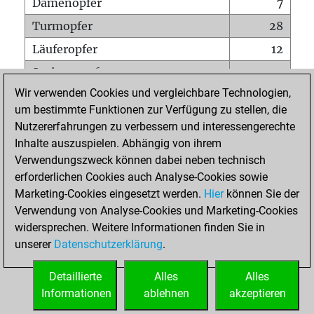
Damenopfer
7
Turmopfer
28
Läuferopfer
12
Springeropfer
31
Wir verwenden Cookies und vergleichbare Technologien,
Bauernopfer
90
um bestimmte Funktionen zur Verfügung zu stellen, die
Matt auf vollem Brett
0
Nutzererfahrungen zu verbessern und interessengerechte
Bauer setzt Matt
1
Inhalte auszuspielen. Abhängig von ihrem
Verwendungszweck können dabei neben technisch
Erstickte Matts
0
erforderlichen Cookies auch Analyse-Cookies sowie
Unterverwandlungen
0
Marketing-Cookies eingesetzt werden.
Hier
können Sie der
Verwendung von Analyse-Cookies und Marketing-Cookies
Türme auf der siebten
4
widersprechen. Weitere Informationen finden Sie in
unserer
Datenschutzerklärung
.
STARTSEITE
Detaillierte
Alles
Alles
Informationen
ablehnen
akzeptieren