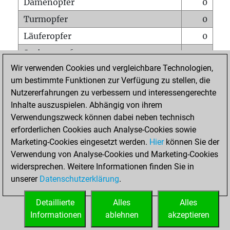
Damenopfer
0
Turmopfer
0
Läuferopfer
0
Springeropfer
0
Wir verwenden Cookies und vergleichbare Technologien,
Bauernopfer
1
um bestimmte Funktionen zur Verfügung zu stellen, die
Matt auf vollem Brett
0
Nutzererfahrungen zu verbessern und interessengerechte
Bauer setzt Matt
0
Inhalte auszuspielen. Abhängig von ihrem
Verwendungszweck können dabei neben technisch
Erstickte Matts
0
erforderlichen Cookies auch Analyse-Cookies sowie
Unterverwandlungen
0
Marketing-Cookies eingesetzt werden.
Hier
können Sie der
Verwendung von Analyse-Cookies und Marketing-Cookies
Türme auf der siebten
0
widersprechen. Weitere Informationen finden Sie in
unserer
Datenschutzerklärung
.
STARTSEITE
Detaillierte
Alles
Alles
Informationen
ablehnen
akzeptieren