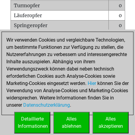
Turmopfer
0
Läuferopfer
0
Springeropfer
0
Bauernopfer
0
Wir verwenden Cookies und vergleichbare Technologien,
Matt auf vollem Brett
0
um bestimmte Funktionen zur Verfügung zu stellen, die
Nutzererfahrungen zu verbessern und interessengerechte
Bauer setzt Matt
0
Inhalte auszuspielen. Abhängig von ihrem
Erstickte Matts
0
Verwendungszweck können dabei neben technisch
Unterverwandlungen
0
erforderlichen Cookies auch Analyse-Cookies sowie
Marketing-Cookies eingesetzt werden.
Hier
können Sie der
Türme auf der siebten
0
Verwendung von Analyse-Cookies und Marketing-Cookies
widersprechen. Weitere Informationen finden Sie in
unserer
Datenschutzerklärung
.
STARTSEITE
Detaillierte
Alles
Alles
Informationen
ablehnen
akzeptieren