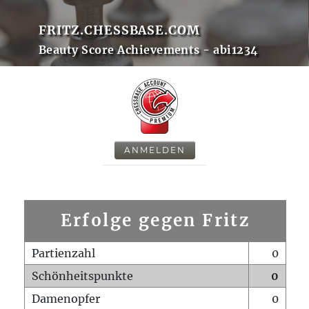
FRITZ.CHESSBASE.COM
Beauty Score Achievements - abi1234
ANMELDEN
Erfolge gegen Fritz
Partienzahl
0
Schönheitspunkte
0
Damenopfer
0