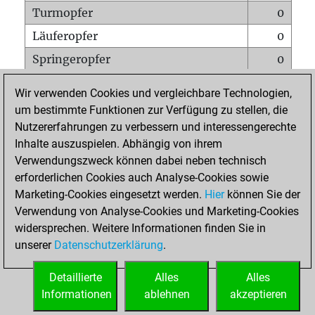
Turmopfer
0
Läuferopfer
0
Springeropfer
0
Bauernopfer
0
Wir verwenden Cookies und vergleichbare Technologien,
Matt auf vollem Brett
0
um bestimmte Funktionen zur Verfügung zu stellen, die
Nutzererfahrungen zu verbessern und interessengerechte
Bauer setzt Matt
0
Inhalte auszuspielen. Abhängig von ihrem
Erstickte Matts
0
Verwendungszweck können dabei neben technisch
Unterverwandlungen
0
erforderlichen Cookies auch Analyse-Cookies sowie
Marketing-Cookies eingesetzt werden.
Hier
können Sie der
Türme auf der siebten
0
Verwendung von Analyse-Cookies und Marketing-Cookies
widersprechen. Weitere Informationen finden Sie in
unserer
Datenschutzerklärung
.
STARTSEITE
Detaillierte
Alles
Alles
Informationen
ablehnen
akzeptieren