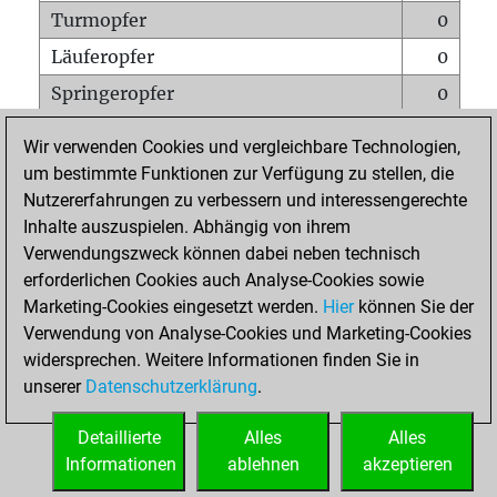
Turmopfer
0
Läuferopfer
0
Springeropfer
0
Bauernopfer
0
Wir verwenden Cookies und vergleichbare Technologien,
Matt auf vollem Brett
0
um bestimmte Funktionen zur Verfügung zu stellen, die
Nutzererfahrungen zu verbessern und interessengerechte
Bauer setzt Matt
0
Inhalte auszuspielen. Abhängig von ihrem
Erstickte Matts
0
Verwendungszweck können dabei neben technisch
Unterverwandlungen
0
erforderlichen Cookies auch Analyse-Cookies sowie
Marketing-Cookies eingesetzt werden.
Hier
können Sie der
Türme auf der siebten
0
Verwendung von Analyse-Cookies und Marketing-Cookies
widersprechen. Weitere Informationen finden Sie in
unserer
Datenschutzerklärung
.
STARTSEITE
Detaillierte
Alles
Alles
Informationen
ablehnen
akzeptieren