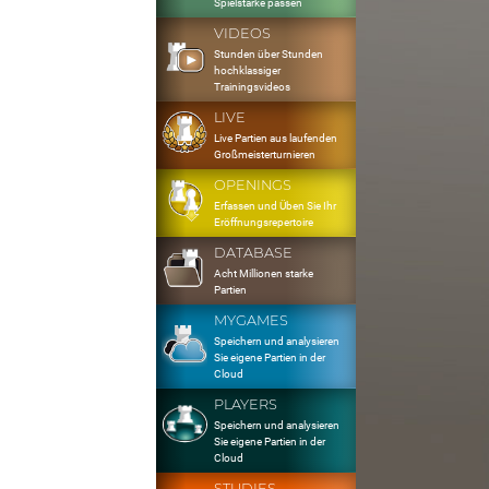
Spielstärke passen
VIDEOS
Stunden über Stunden
hochklassiger
Trainingsvideos
LIVE
Live Partien aus laufenden
Großmeisterturnieren
OPENINGS
Erfassen und Üben Sie Ihr
Eröffnungsrepertoire
DATABASE
Acht Millionen starke
Partien
MYGAMES
Speichern und analysieren
Sie eigene Partien in der
Cloud
PLAYERS
Speichern und analysieren
Sie eigene Partien in der
Cloud
STUDIES