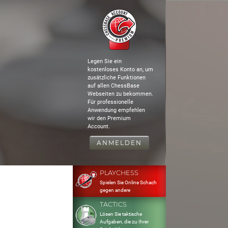
Legen Sie ein
kostenloses Konto an, um
zusätzliche Funktionen
auf allen ChessBase
Webseiten zu bekommen.
Für professionelle
Anwendung empfehlen
wir den Premium
Account.
ANMELDEN
PLAYCHESS
Spielen Sie Online Schach
gegen andere
TACTICS
Lösen Sie taktische
Aufgaben, die zu Ihrer