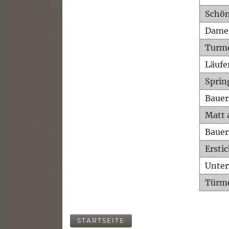
Schön
Dame
Turm
Läufe
Sprin
Bauer
Matt 
Bauer
Ersti
Unte
Türme
STARTSEITE