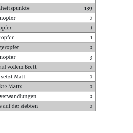
heitspunkte
139
nopfer
0
opfer
1
ropfer
1
geropfer
0
nopfer
3
auf vollem Brett
0
 setzt Matt
0
ckte Matts
0
rverwandlungen
0
 auf der siebten
0