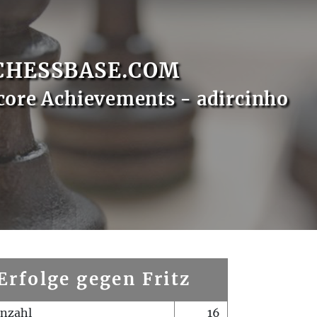
CHESSBASE.COM
core Achievements - adircinho
Erfolge gegen Fritz
enzahl
16