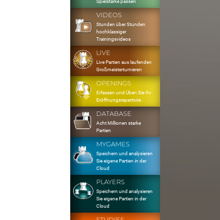
Spielstärke passen
VIDEOS
Stunden über Stunden
hochklassiger
Trainingsvideos
LIVE
Live Partien aus laufenden
Großmeisterturnieren
OPENINGS
Erfassen und Üben Sie Ihr
Eröffnungsrepertoire
DATABASE
Acht Millionen starke
Partien
MYGAMES
Speichern und analysieren
Sie eigene Partien in der
Cloud
PLAYERS
Speichern und analysieren
Sie eigene Partien in der
Cloud
STUDIES