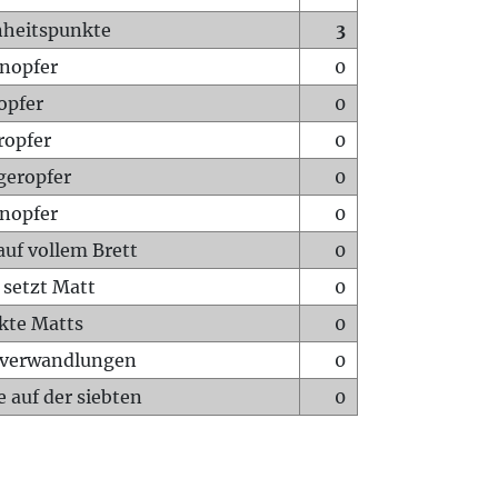
heitspunkte
3
nopfer
0
opfer
0
ropfer
0
geropfer
0
nopfer
0
auf vollem Brett
0
 setzt Matt
0
ckte Matts
0
rverwandlungen
0
 auf der siebten
0