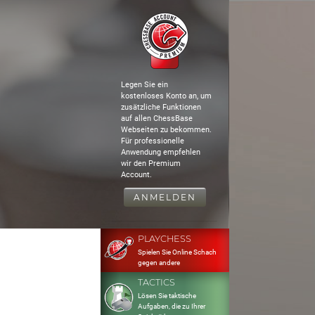
Legen Sie ein
kostenloses Konto an, um
zusätzliche Funktionen
auf allen ChessBase
Webseiten zu bekommen.
Für professionelle
Anwendung empfehlen
wir den Premium
Account.
ANMELDEN
PLAYCHESS
Spielen Sie Online Schach
gegen andere
TACTICS
Lösen Sie taktische
Aufgaben, die zu Ihrer