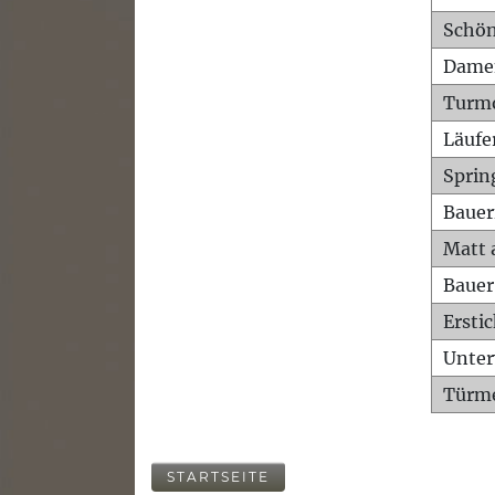
Schön
Dame
Turm
Läufe
Sprin
Bauer
Matt 
Bauer
Ersti
Unte
Türme
STARTSEITE