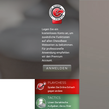
Legen Sie ein
kostenloses Konto an, um
zusätzliche Funktionen
auf allen ChessBase
Webseiten zu bekommen.
Für professionelle
Anwendung empfehlen
wir den Premium
Account.
ANMELDEN
PLAYCHESS
Spielen Sie Online Schach
gegen andere
TACTICS
Lösen Sie taktische
Aufgaben, die zu Ihrer