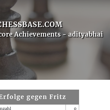
CHESSBASE.COM
core Achievements - adityabhai
Erfolge gegen Fritz
enzahl
0