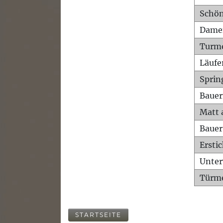
Schön
Dame
Turm
Läufe
Sprin
Bauer
Matt 
Bauer
Ersti
Unte
Türme
STARTSEITE