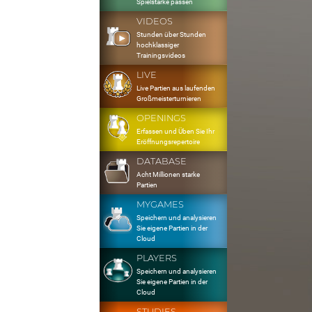
Spielstärke passen
VIDEOS
Stunden über Stunden
hochklassiger
Trainingsvideos
LIVE
Live Partien aus laufenden
Großmeisterturnieren
OPENINGS
Erfassen und Üben Sie Ihr
Eröffnungsrepertoire
DATABASE
Acht Millionen starke
Partien
MYGAMES
Speichern und analysieren
Sie eigene Partien in der
Cloud
PLAYERS
Speichern und analysieren
Sie eigene Partien in der
Cloud
STUDIES