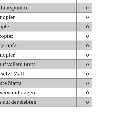
heitspunkte
0
nopfer
0
opfer
0
ropfer
0
geropfer
0
nopfer
0
auf vollem Brett
0
 setzt Matt
0
ckte Matts
0
rverwandlungen
0
 auf der siebten
0