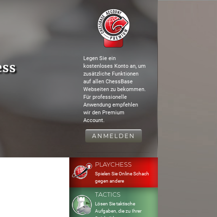
Legen Sie ein
ess
kostenloses Konto an, um
zusätzliche Funktionen
auf allen ChessBase
Webseiten zu bekommen.
Für professionelle
Anwendung empfehlen
wir den Premium
Account.
ANMELDEN
PLAYCHESS
Spielen Sie Online Schach
gegen andere
TACTICS
Lösen Sie taktische
Aufgaben, die zu Ihrer