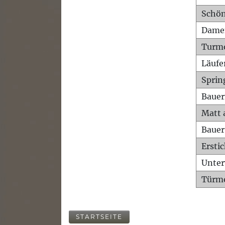
Schön
Dame
Turm
Läufe
Sprin
Bauer
Matt 
Bauer
Ersti
Unte
Türme
STARTSEITE