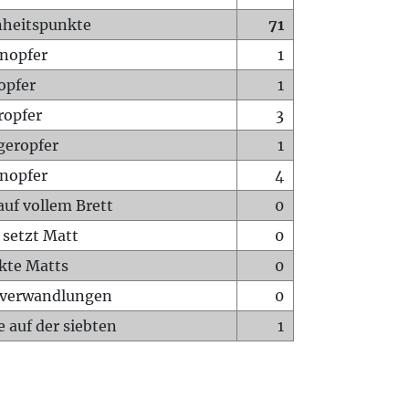
heitspunkte
71
nopfer
1
opfer
1
ropfer
3
geropfer
1
nopfer
4
auf vollem Brett
0
 setzt Matt
0
ckte Matts
0
rverwandlungen
0
 auf der siebten
1