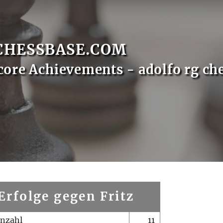
CHESSBASE.COM
core Achievements - adolfo rg ch
Erfolge gegen Fritz
enzahl
11