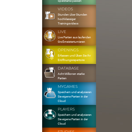
Spielstärke passen
VIDEOS
Stunden über Stunden
hochklassiger
Trainingsvideos
LIVE
Live Partien aus laufenden
Großmeisterturnieren
OPENINGS
Erfassen und Üben Sie Ihr
Eröffnungsrepertoire
DATABASE
Acht Millionen starke
Partien
MYGAMES
Speichern und analysieren
Sie eigene Partien in der
Cloud
PLAYERS
Speichern und analysieren
Sie eigene Partien in der
Cloud
STUDIES