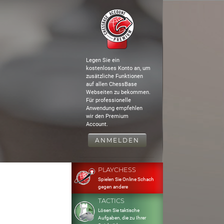
Legen Sie ein
kostenloses Konto an, um
zusätzliche Funktionen
auf allen ChessBase
Webseiten zu bekommen.
Für professionelle
Anwendung empfehlen
wir den Premium
Account.
ANMELDEN
PLAYCHESS
Spielen Sie Online Schach
gegen andere
TACTICS
Lösen Sie taktische
Aufgaben, die zu Ihrer