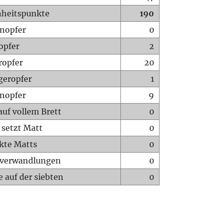
heitspunkte
190
nopfer
0
opfer
2
ropfer
20
geropfer
1
nopfer
9
auf vollem Brett
0
 setzt Matt
0
ckte Matts
0
rverwandlungen
0
 auf der siebten
0