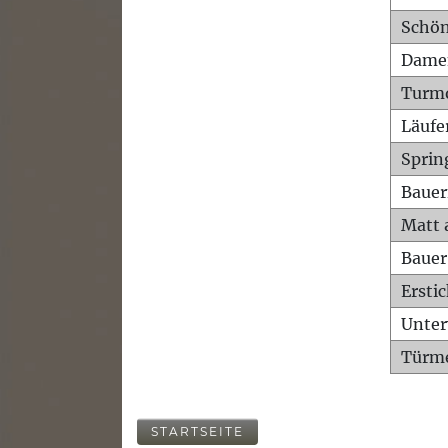
Schön
Dame
Turm
Läufe
Sprin
Bauer
Matt 
Bauer
Ersti
Unte
Türme
STARTSEITE