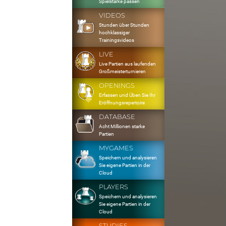
Spielstärke passen
VIDEOS
Stunden über Stunden
hochklassiger
Trainingsvideos
LIVE
Live Partien aus laufenden
Großmeisterturnieren
OPENINGS
Erfassen und Üben Sie Ihr
Eröffnungsrepertoire
DATABASE
Acht Millionen starke
Partien
MYGAMES
Speichern und analysieren
Sie eigene Partien in der
Cloud
PLAYERS
Speichern und analysieren
Sie eigene Partien in der
Cloud
STUDIES