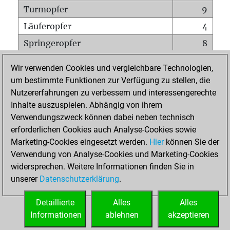
Turmopfer
9
Läuferopfer
4
Springeropfer
8
Bauernopfer
18
Wir verwenden Cookies und vergleichbare Technologien,
Matt auf vollem Brett
0
um bestimmte Funktionen zur Verfügung zu stellen, die
Nutzererfahrungen zu verbessern und interessengerechte
Bauer setzt Matt
0
Inhalte auszuspielen. Abhängig von ihrem
Erstickte Matts
0
Verwendungszweck können dabei neben technisch
Unterverwandlungen
0
erforderlichen Cookies auch Analyse-Cookies sowie
Marketing-Cookies eingesetzt werden.
Hier
können Sie der
Türme auf der siebten
1
Verwendung von Analyse-Cookies und Marketing-Cookies
widersprechen. Weitere Informationen finden Sie in
unserer
Datenschutzerklärung
.
STARTSEITE
Detaillierte
Alles
Alles
Informationen
ablehnen
akzeptieren