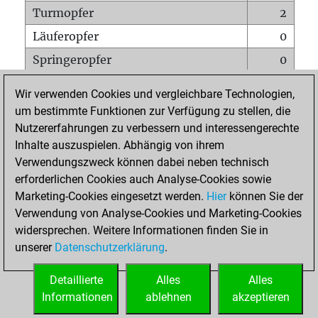
Turmopfer
2
Läuferopfer
0
Springeropfer
0
Bauernopfer
1
Wir verwenden Cookies und vergleichbare Technologien,
Matt auf vollem Brett
0
um bestimmte Funktionen zur Verfügung zu stellen, die
Nutzererfahrungen zu verbessern und interessengerechte
Bauer setzt Matt
0
Inhalte auszuspielen. Abhängig von ihrem
Erstickte Matts
0
Verwendungszweck können dabei neben technisch
Unterverwandlungen
0
erforderlichen Cookies auch Analyse-Cookies sowie
Marketing-Cookies eingesetzt werden.
Hier
können Sie der
Türme auf der siebten
0
Verwendung von Analyse-Cookies und Marketing-Cookies
widersprechen. Weitere Informationen finden Sie in
unserer
Datenschutzerklärung
.
STARTSEITE
Detaillierte
Alles
Alles
Informationen
ablehnen
akzeptieren