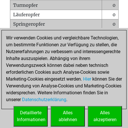
Turmopfer
0
Läuferopfer
0
Springeropfer
0
Bauernopfer
0
Wir verwenden Cookies und vergleichbare Technologien,
Matt auf vollem Brett
0
um bestimmte Funktionen zur Verfügung zu stellen, die
Nutzererfahrungen zu verbessern und interessengerechte
Bauer setzt Matt
0
Inhalte auszuspielen. Abhängig von ihrem
Erstickte Matts
0
Verwendungszweck können dabei neben technisch
Unterverwandlungen
0
erforderlichen Cookies auch Analyse-Cookies sowie
Marketing-Cookies eingesetzt werden.
Hier
können Sie der
Türme auf der siebten
0
Verwendung von Analyse-Cookies und Marketing-Cookies
widersprechen. Weitere Informationen finden Sie in
unserer
Datenschutzerklärung
.
STARTSEITE
Detaillierte
Alles
Alles
Informationen
ablehnen
akzeptieren