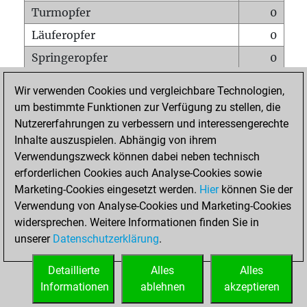
Turmopfer
0
Läuferopfer
0
Springeropfer
0
Bauernopfer
2
Wir verwenden Cookies und vergleichbare Technologien,
Matt auf vollem Brett
0
um bestimmte Funktionen zur Verfügung zu stellen, die
Nutzererfahrungen zu verbessern und interessengerechte
Bauer setzt Matt
0
Inhalte auszuspielen. Abhängig von ihrem
Erstickte Matts
0
Verwendungszweck können dabei neben technisch
Unterverwandlungen
0
erforderlichen Cookies auch Analyse-Cookies sowie
Marketing-Cookies eingesetzt werden.
Hier
können Sie der
Türme auf der siebten
0
Verwendung von Analyse-Cookies und Marketing-Cookies
widersprechen. Weitere Informationen finden Sie in
unserer
Datenschutzerklärung
.
STARTSEITE
Detaillierte
Alles
Alles
Informationen
ablehnen
akzeptieren