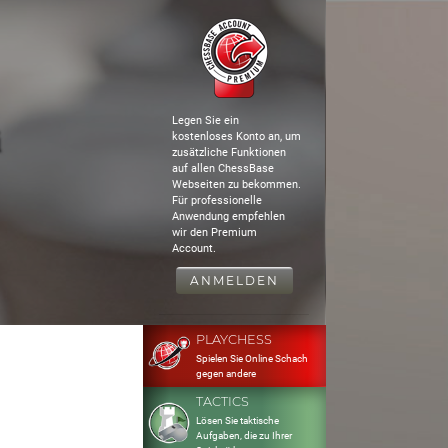
Legen Sie ein
kostenloses Konto an, um
zusätzliche Funktionen
auf allen ChessBase
Webseiten zu bekommen.
Für professionelle
Anwendung empfehlen
wir den Premium
Account.
ANMELDEN
PLAYCHESS
Spielen Sie Online Schach
gegen andere
TACTICS
Lösen Sie taktische
Aufgaben, die zu Ihrer