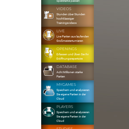
Spielstärke passen
VIDEOS
Stunden über Stunden
hochklassiger
Trainingsvideos
LIVE
Live Partien aus laufenden
Großmeisterturnieren
OPENINGS
Erfassen und Üben Sie Ihr
Eröffnungsrepertoire
DATABASE
Acht Millionen starke
Partien
MYGAMES
Speichern und analysieren
Sie eigene Partien in der
Cloud
PLAYERS
Speichern und analysieren
Sie eigene Partien in der
Cloud
STUDIES