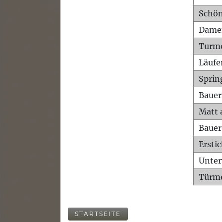
Schön
Dame
Turm
Läufe
Sprin
Bauer
Matt 
Bauer
Ersti
Unte
Türme
STARTSEITE