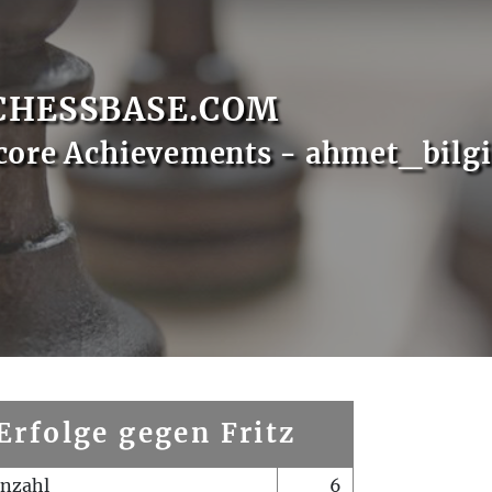
CHESSBASE.COM
core Achievements - ahmet_bilgi
Erfolge gegen Fritz
enzahl
6