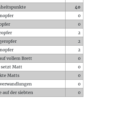
heitspunkte
40
nopfer
0
opfer
0
ropfer
2
geropfer
2
nopfer
2
auf vollem Brett
0
 setzt Matt
0
ckte Matts
0
rverwandlungen
0
 auf der siebten
0