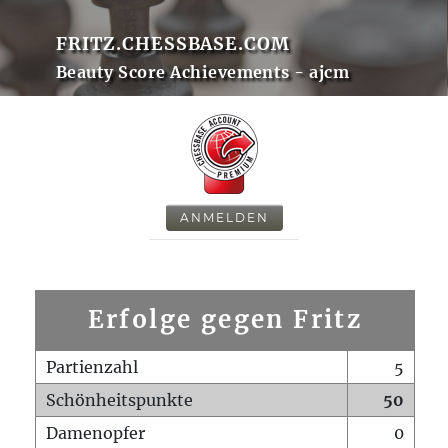
FRITZ.CHESSBASE.COM
Beauty Score Achievements - ajcm
ANMELDEN
Erfolge gegen Fritz
Partienzahl
5
Schönheitspunkte
50
Damenopfer
0