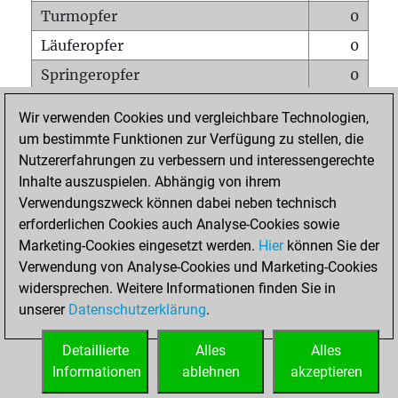
Turmopfer
0
Läuferopfer
0
Springeropfer
0
Bauernopfer
2
Wir verwenden Cookies und vergleichbare Technologien,
Matt auf vollem Brett
0
um bestimmte Funktionen zur Verfügung zu stellen, die
Nutzererfahrungen zu verbessern und interessengerechte
Bauer setzt Matt
0
Inhalte auszuspielen. Abhängig von ihrem
Erstickte Matts
0
Verwendungszweck können dabei neben technisch
Unterverwandlungen
0
erforderlichen Cookies auch Analyse-Cookies sowie
Marketing-Cookies eingesetzt werden.
Hier
können Sie der
Türme auf der siebten
0
Verwendung von Analyse-Cookies und Marketing-Cookies
widersprechen. Weitere Informationen finden Sie in
unserer
Datenschutzerklärung
.
STARTSEITE
Detaillierte
Alles
Alles
Informationen
ablehnen
akzeptieren