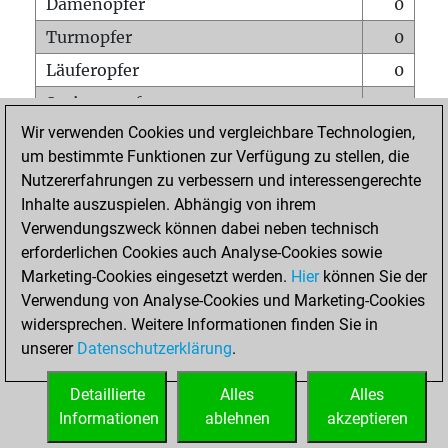
Damenopfer
0
Turmopfer
0
Läuferopfer
0
Springeropfer
0
Wir verwenden Cookies und vergleichbare Technologien,
Bauernopfer
0
um bestimmte Funktionen zur Verfügung zu stellen, die
Matt auf vollem Brett
0
Nutzererfahrungen zu verbessern und interessengerechte
Bauer setzt Matt
0
Inhalte auszuspielen. Abhängig von ihrem
Verwendungszweck können dabei neben technisch
Erstickte Matts
0
erforderlichen Cookies auch Analyse-Cookies sowie
Unterverwandlungen
0
Marketing-Cookies eingesetzt werden.
Hier
können Sie der
Verwendung von Analyse-Cookies und Marketing-Cookies
Türme auf der siebten
0
widersprechen. Weitere Informationen finden Sie in
unserer
Datenschutzerklärung
.
STARTSEITE
Detaillierte
Alles
Alles
Informationen
ablehnen
akzeptieren