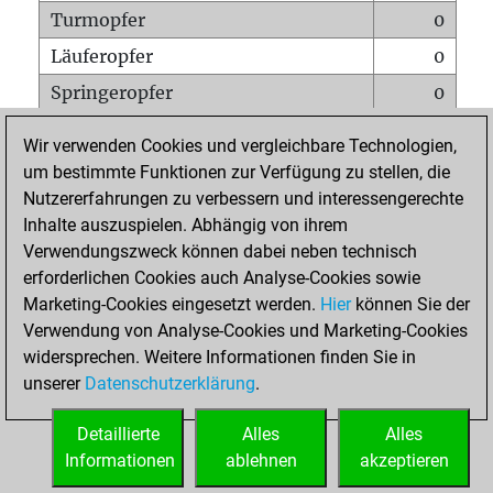
Turmopfer
0
Läuferopfer
0
Springeropfer
0
Bauernopfer
11
Wir verwenden Cookies und vergleichbare Technologien,
Matt auf vollem Brett
0
um bestimmte Funktionen zur Verfügung zu stellen, die
Nutzererfahrungen zu verbessern und interessengerechte
Bauer setzt Matt
0
Inhalte auszuspielen. Abhängig von ihrem
Erstickte Matts
0
Verwendungszweck können dabei neben technisch
Unterverwandlungen
0
erforderlichen Cookies auch Analyse-Cookies sowie
Marketing-Cookies eingesetzt werden.
Hier
können Sie der
Türme auf der siebten
0
Verwendung von Analyse-Cookies und Marketing-Cookies
widersprechen. Weitere Informationen finden Sie in
unserer
Datenschutzerklärung
.
STARTSEITE
Detaillierte
Alles
Alles
Informationen
ablehnen
akzeptieren