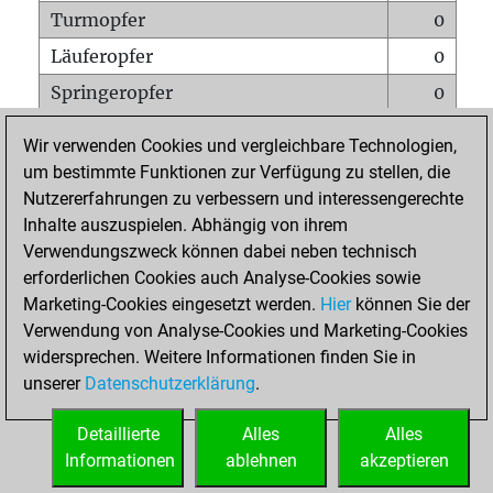
Turmopfer
0
Läuferopfer
0
Springeropfer
0
Bauernopfer
0
Wir verwenden Cookies und vergleichbare Technologien,
Matt auf vollem Brett
0
um bestimmte Funktionen zur Verfügung zu stellen, die
Nutzererfahrungen zu verbessern und interessengerechte
Bauer setzt Matt
0
Inhalte auszuspielen. Abhängig von ihrem
Erstickte Matts
0
Verwendungszweck können dabei neben technisch
Unterverwandlungen
0
erforderlichen Cookies auch Analyse-Cookies sowie
Marketing-Cookies eingesetzt werden.
Hier
können Sie der
Türme auf der siebten
0
Verwendung von Analyse-Cookies und Marketing-Cookies
widersprechen. Weitere Informationen finden Sie in
unserer
Datenschutzerklärung
.
STARTSEITE
Detaillierte
Alles
Alles
Informationen
ablehnen
akzeptieren