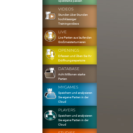
Spielstärke passen
VIDEOS
Stunden über Stunden
hochklassiger
Trainingsvideos
LIVE
Live Partien aus laufenden
Großmeisterturnieren
OPENINGS
Erfassen und Üben Sie Ihr
Eröffnungsrepertoire
DATABASE
Acht Millionen starke
Partien
MYGAMES
Speichern und analysieren
Sie eigene Partien in der
Cloud
PLAYERS
Speichern und analysieren
Sie eigene Partien in der
Cloud
STUDIES