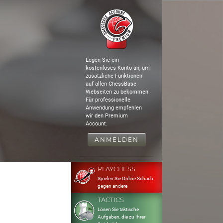
Legen Sie ein
kostenloses Konto an, um
zusätzliche Funktionen
auf allen ChessBase
Webseiten zu bekommen.
Für professionelle
Anwendung empfehlen
wir den Premium
Account.
ANMELDEN
PLAYCHESS
Spielen Sie Online Schach
gegen andere
TACTICS
Lösen Sie taktische
Aufgaben, die zu Ihrer