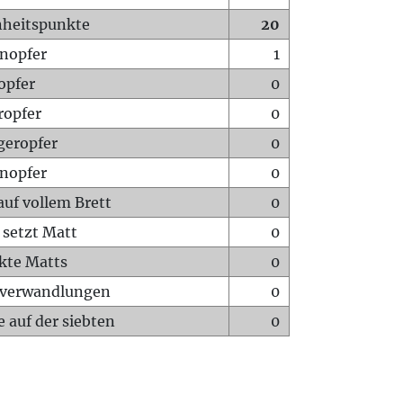
heitspunkte
20
nopfer
1
opfer
0
ropfer
0
geropfer
0
nopfer
0
auf vollem Brett
0
 setzt Matt
0
ckte Matts
0
rverwandlungen
0
 auf der siebten
0