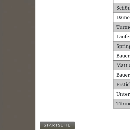
Schön
Dame
Turm
Läufe
Sprin
Bauer
Matt 
Bauer
Ersti
Unte
Türme
STARTSEITE