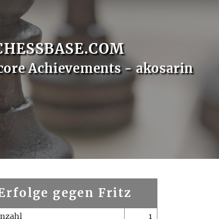
CHESSBASE.COM
core Achievements - akosarin
Erfolge gegen Fritz
enzahl
1