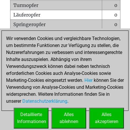
Turmopfer
0
Läuferopfer
0
Springeropfer
0
Bauernopfer
0
Wir verwenden Cookies und vergleichbare Technologien,
Matt auf vollem Brett
0
um bestimmte Funktionen zur Verfügung zu stellen, die
Nutzererfahrungen zu verbessern und interessengerechte
Bauer setzt Matt
0
Inhalte auszuspielen. Abhängig von ihrem
Erstickte Matts
0
Verwendungszweck können dabei neben technisch
Unterverwandlungen
0
erforderlichen Cookies auch Analyse-Cookies sowie
Marketing-Cookies eingesetzt werden.
Hier
können Sie der
Türme auf der siebten
0
Verwendung von Analyse-Cookies und Marketing-Cookies
widersprechen. Weitere Informationen finden Sie in
unserer
Datenschutzerklärung
.
STARTSEITE
Detaillierte
Alles
Alles
Informationen
ablehnen
akzeptieren