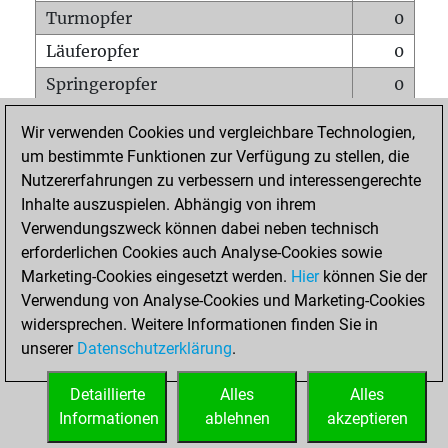
Turmopfer
0
Läuferopfer
0
Springeropfer
0
Bauernopfer
2
Wir verwenden Cookies und vergleichbare Technologien,
Matt auf vollem Brett
0
um bestimmte Funktionen zur Verfügung zu stellen, die
Nutzererfahrungen zu verbessern und interessengerechte
Bauer setzt Matt
0
Inhalte auszuspielen. Abhängig von ihrem
Erstickte Matts
0
Verwendungszweck können dabei neben technisch
Unterverwandlungen
0
erforderlichen Cookies auch Analyse-Cookies sowie
Marketing-Cookies eingesetzt werden.
Hier
können Sie der
Türme auf der siebten
0
Verwendung von Analyse-Cookies und Marketing-Cookies
widersprechen. Weitere Informationen finden Sie in
unserer
Datenschutzerklärung
.
STARTSEITE
Detaillierte
Alles
Alles
Informationen
ablehnen
akzeptieren