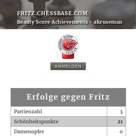
FRITZ.CHESSBASE.COM
Beauty Score Achievements - akruseman
ANMELDEN
Erfolge gegen Fritz
Partienzahl
3
Schönheitspunkte
21
Damenopfer
0