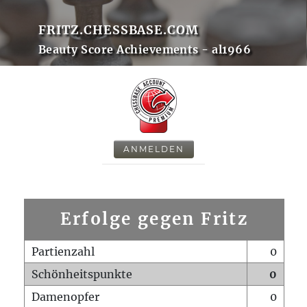
FRITZ.CHESSBASE.COM
Beauty Score Achievements - al1966
ANMELDEN
Erfolge gegen Fritz
Partienzahl
0
Schönheitspunkte
0
Damenopfer
0