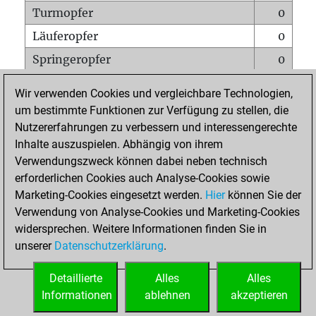
Turmopfer
0
Läuferopfer
0
Springeropfer
0
Bauernopfer
0
Wir verwenden Cookies und vergleichbare Technologien,
Matt auf vollem Brett
0
um bestimmte Funktionen zur Verfügung zu stellen, die
Nutzererfahrungen zu verbessern und interessengerechte
Bauer setzt Matt
0
Inhalte auszuspielen. Abhängig von ihrem
Erstickte Matts
0
Verwendungszweck können dabei neben technisch
Unterverwandlungen
0
erforderlichen Cookies auch Analyse-Cookies sowie
Marketing-Cookies eingesetzt werden.
Hier
können Sie der
Türme auf der siebten
0
Verwendung von Analyse-Cookies und Marketing-Cookies
widersprechen. Weitere Informationen finden Sie in
unserer
Datenschutzerklärung
.
STARTSEITE
Detaillierte
Alles
Alles
Informationen
ablehnen
akzeptieren