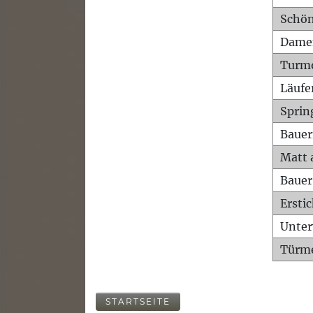
Schön
Dame
Turm
Läufe
Sprin
Bauer
Matt 
Bauer
Ersti
Unte
Türme
STARTSEITE