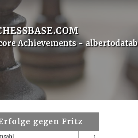
CHESSBASE.COM
core Achievements - albertodata
Erfolge gegen Fritz
enzahl
1