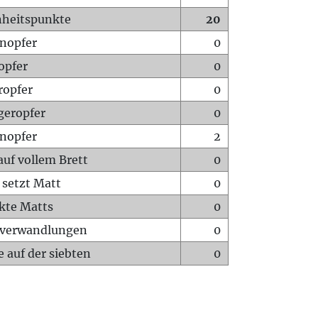
heitspunkte
20
nopfer
0
opfer
0
ropfer
0
geropfer
0
nopfer
2
auf vollem Brett
0
 setzt Matt
0
ckte Matts
0
rverwandlungen
0
 auf der siebten
0