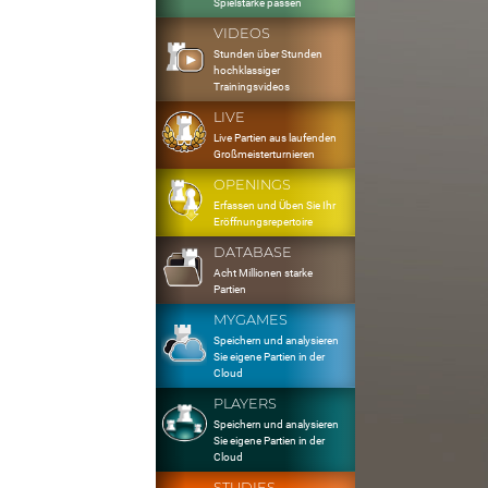
Spielstärke passen
VIDEOS
Stunden über Stunden
hochklassiger
Trainingsvideos
LIVE
Live Partien aus laufenden
Großmeisterturnieren
OPENINGS
Erfassen und Üben Sie Ihr
Eröffnungsrepertoire
DATABASE
Acht Millionen starke
Partien
MYGAMES
Speichern und analysieren
Sie eigene Partien in der
Cloud
PLAYERS
Speichern und analysieren
Sie eigene Partien in der
Cloud
STUDIES