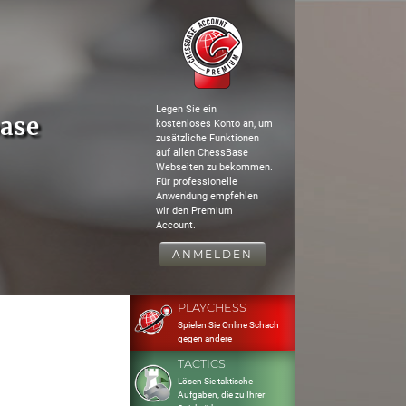
Legen Sie ein
base
kostenloses Konto an, um
zusätzliche Funktionen
auf allen ChessBase
Webseiten zu bekommen.
Für professionelle
Anwendung empfehlen
wir den Premium
Account.
ANMELDEN
PLAYCHESS
Spielen Sie Online Schach
gegen andere
TACTICS
Lösen Sie taktische
Aufgaben, die zu Ihrer