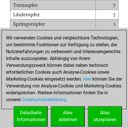
Turmopfer
7
Läuferopfer
7
Springeropfer
1
Bauernopfer
3
Wir verwenden Cookies und vergleichbare Technologien,
Matt auf vollem Brett
0
um bestimmte Funktionen zur Verfügung zu stellen, die
Nutzererfahrungen zu verbessern und interessengerechte
Bauer setzt Matt
0
Inhalte auszuspielen. Abhängig von ihrem
Erstickte Matts
0
Verwendungszweck können dabei neben technisch
Unterverwandlungen
0
erforderlichen Cookies auch Analyse-Cookies sowie
Marketing-Cookies eingesetzt werden.
Hier
können Sie der
Türme auf der siebten
2
Verwendung von Analyse-Cookies und Marketing-Cookies
widersprechen. Weitere Informationen finden Sie in
unserer
Datenschutzerklärung
.
STARTSEITE
Detaillierte
Alles
Alles
Informationen
ablehnen
akzeptieren