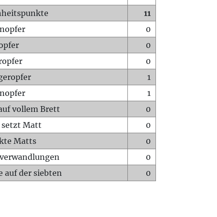
heitspunkte
11
nopfer
0
opfer
0
ropfer
0
geropfer
1
nopfer
1
auf vollem Brett
0
 setzt Matt
0
ckte Matts
0
rverwandlungen
0
 auf der siebten
0