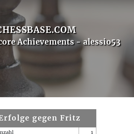
CHESSBASE.COM
core Achievements - alessio53
Erfolge gegen Fritz
enzahl
1