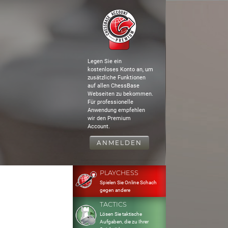
Legen Sie ein
kostenloses Konto an, um
zusätzliche Funktionen
auf allen ChessBase
Webseiten zu bekommen.
Für professionelle
Anwendung empfehlen
wir den Premium
Account.
ANMELDEN
PLAYCHESS
Spielen Sie Online Schach
gegen andere
TACTICS
Lösen Sie taktische
Aufgaben, die zu Ihrer