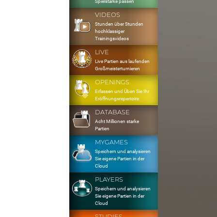
Spielstärke passen
VIDEOS
Stunden über Stunden
hochklassiger
Trainingsvideos
LIVE
Live Partien aus laufenden
Großmeisterturnieren
OPENINGS
Erfassen und Üben Sie Ihr
Eröffnungsrepertoire
DATABASE
Acht Millionen starke
Partien
MYGAMES
Speichern und analysieren
Sie eigene Partien in der
Cloud
PLAYERS
Speichern und analysieren
Sie eigene Partien in der
Cloud
STUDIES