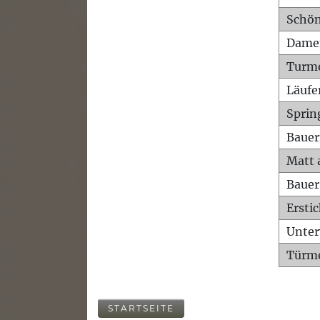
Schön
Dame
Turm
Läufe
Sprin
Bauer
Matt 
Bauer
Ersti
Unte
Türme
STARTSEITE