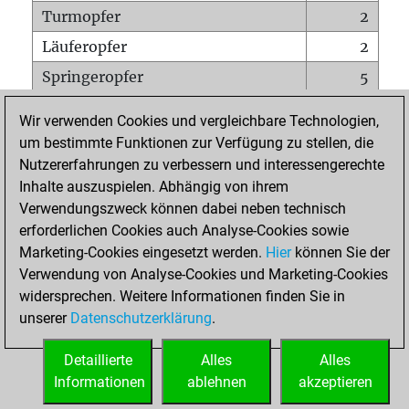
Turmopfer
2
Läuferopfer
2
Springeropfer
5
Bauernopfer
20
Wir verwenden Cookies und vergleichbare Technologien,
Matt auf vollem Brett
0
um bestimmte Funktionen zur Verfügung zu stellen, die
Nutzererfahrungen zu verbessern und interessengerechte
Bauer setzt Matt
0
Inhalte auszuspielen. Abhängig von ihrem
Erstickte Matts
0
Verwendungszweck können dabei neben technisch
Unterverwandlungen
0
erforderlichen Cookies auch Analyse-Cookies sowie
Marketing-Cookies eingesetzt werden.
Hier
können Sie der
Türme auf der siebten
0
Verwendung von Analyse-Cookies und Marketing-Cookies
widersprechen. Weitere Informationen finden Sie in
unserer
Datenschutzerklärung
.
STARTSEITE
Detaillierte
Alles
Alles
Informationen
ablehnen
akzeptieren