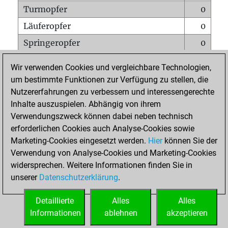
Turmopfer
0
Läuferopfer
0
Springeropfer
0
Bauernopfer
0
Wir verwenden Cookies und vergleichbare Technologien,
Matt auf vollem Brett
0
um bestimmte Funktionen zur Verfügung zu stellen, die
Nutzererfahrungen zu verbessern und interessengerechte
Bauer setzt Matt
0
Inhalte auszuspielen. Abhängig von ihrem
Erstickte Matts
0
Verwendungszweck können dabei neben technisch
Unterverwandlungen
0
erforderlichen Cookies auch Analyse-Cookies sowie
Marketing-Cookies eingesetzt werden.
Hier
können Sie der
Türme auf der siebten
0
Verwendung von Analyse-Cookies und Marketing-Cookies
widersprechen. Weitere Informationen finden Sie in
unserer
Datenschutzerklärung
.
STARTSEITE
Detaillierte
Alles
Alles
Informationen
ablehnen
akzeptieren