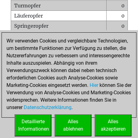
Turmopfer
0
Läuferopfer
0
Springeropfer
0
Bauernopfer
0
Wir verwenden Cookies und vergleichbare Technologien,
Matt auf vollem Brett
0
um bestimmte Funktionen zur Verfügung zu stellen, die
Nutzererfahrungen zu verbessern und interessengerechte
Bauer setzt Matt
0
Inhalte auszuspielen. Abhängig von ihrem
Erstickte Matts
0
Verwendungszweck können dabei neben technisch
Unterverwandlungen
0
erforderlichen Cookies auch Analyse-Cookies sowie
Marketing-Cookies eingesetzt werden.
Hier
können Sie der
Türme auf der siebten
0
Verwendung von Analyse-Cookies und Marketing-Cookies
widersprechen. Weitere Informationen finden Sie in
unserer
Datenschutzerklärung
.
STARTSEITE
Detaillierte
Alles
Alles
Informationen
ablehnen
akzeptieren