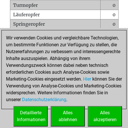
Turmopfer
0
Läuferopfer
0
Springeropfer
0
Bauernopfer
0
Wir verwenden Cookies und vergleichbare Technologien,
Matt auf vollem Brett
0
um bestimmte Funktionen zur Verfügung zu stellen, die
Nutzererfahrungen zu verbessern und interessengerechte
Bauer setzt Matt
0
Inhalte auszuspielen. Abhängig von ihrem
Erstickte Matts
0
Verwendungszweck können dabei neben technisch
Unterverwandlungen
0
erforderlichen Cookies auch Analyse-Cookies sowie
Marketing-Cookies eingesetzt werden.
Hier
können Sie der
Türme auf der siebten
1
Verwendung von Analyse-Cookies und Marketing-Cookies
widersprechen. Weitere Informationen finden Sie in
unserer
Datenschutzerklärung
.
STARTSEITE
Detaillierte
Alles
Alles
Informationen
ablehnen
akzeptieren