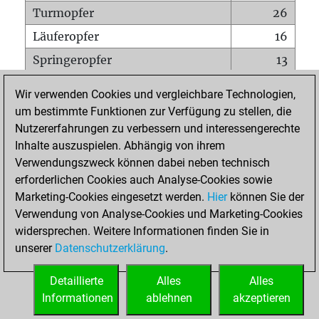
Turmopfer
26
Läuferopfer
16
Springeropfer
13
Bauernopfer
33
Wir verwenden Cookies und vergleichbare Technologien,
Matt auf vollem Brett
0
um bestimmte Funktionen zur Verfügung zu stellen, die
Nutzererfahrungen zu verbessern und interessengerechte
Bauer setzt Matt
0
Inhalte auszuspielen. Abhängig von ihrem
Erstickte Matts
0
Verwendungszweck können dabei neben technisch
Unterverwandlungen
0
erforderlichen Cookies auch Analyse-Cookies sowie
Marketing-Cookies eingesetzt werden.
Hier
können Sie der
Türme auf der siebten
2
Verwendung von Analyse-Cookies und Marketing-Cookies
widersprechen. Weitere Informationen finden Sie in
unserer
Datenschutzerklärung
.
STARTSEITE
Detaillierte
Alles
Alles
Informationen
ablehnen
akzeptieren