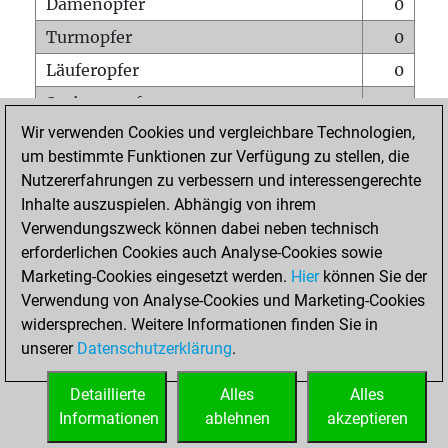
Damenopfer
0
Turmopfer
0
Läuferopfer
0
Springeropfer
0
Wir verwenden Cookies und vergleichbare Technologien,
Bauernopfer
0
um bestimmte Funktionen zur Verfügung zu stellen, die
Matt auf vollem Brett
0
Nutzererfahrungen zu verbessern und interessengerechte
Bauer setzt Matt
0
Inhalte auszuspielen. Abhängig von ihrem
Verwendungszweck können dabei neben technisch
Erstickte Matts
0
erforderlichen Cookies auch Analyse-Cookies sowie
Unterverwandlungen
0
Marketing-Cookies eingesetzt werden.
Hier
können Sie der
Verwendung von Analyse-Cookies und Marketing-Cookies
Türme auf der siebten
0
widersprechen. Weitere Informationen finden Sie in
unserer
Datenschutzerklärung
.
STARTSEITE
Detaillierte
Alles
Alles
Informationen
ablehnen
akzeptieren