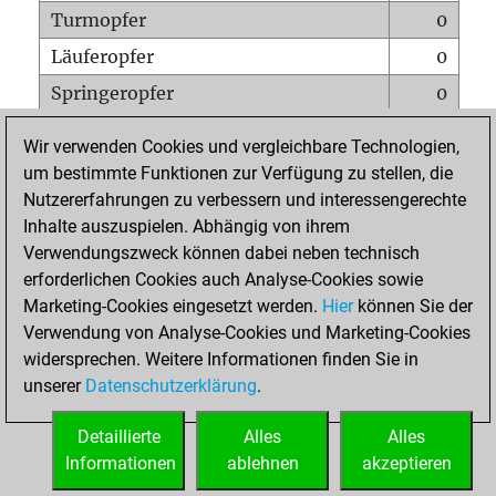
Turmopfer
0
Läuferopfer
0
Springeropfer
0
Bauernopfer
1
Wir verwenden Cookies und vergleichbare Technologien,
Matt auf vollem Brett
0
um bestimmte Funktionen zur Verfügung zu stellen, die
Nutzererfahrungen zu verbessern und interessengerechte
Bauer setzt Matt
0
Inhalte auszuspielen. Abhängig von ihrem
Erstickte Matts
0
Verwendungszweck können dabei neben technisch
Unterverwandlungen
0
erforderlichen Cookies auch Analyse-Cookies sowie
Marketing-Cookies eingesetzt werden.
Hier
können Sie der
Türme auf der siebten
0
Verwendung von Analyse-Cookies und Marketing-Cookies
widersprechen. Weitere Informationen finden Sie in
unserer
Datenschutzerklärung
.
STARTSEITE
Detaillierte
Alles
Alles
Informationen
ablehnen
akzeptieren